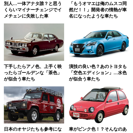
別人…一体アナタ誰？と思う
「もうオマエは俺のムスコ同
くらいマイナーチェンジでイ
然だ！！」開発者の情熱が車
メチェンに失敗した車
名になったような車たち
下手したらアノ色、上手く映
演技の良い色？あのトヨタも
ったらゴールデンな「茶色」
「空色エディション」…水色
が似合う車たち
が似合う車たち
日本のオヤジたちも参考にな
車がピンク色！？そんなのあ