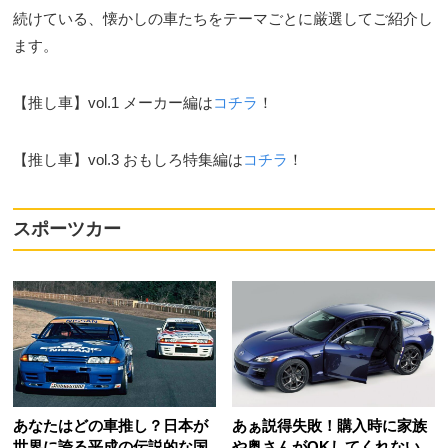
続けている、懐かしの車たちをテーマごとに厳選してご紹介し
ます。
【推し車】vol.1 メーカー編は
コチラ
！
【推し車】vol.3 おもしろ特集編は
コチラ
！
スポーツカー
あなたはどの車推し？日本が
あぁ説得失敗！購入時に家族
世界に誇る平成の伝説的な国
や奥さんがOKしてくれない