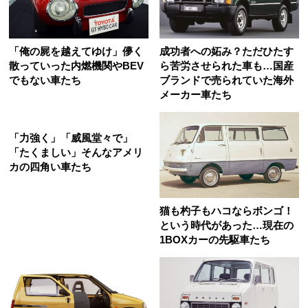
「俺の屍を越えてゆけ」儚く
成功者への妬み？ただひたす
散っていった内燃機関やBEV
ら苦労させられた車も…国産
でもない車たち
ブランドで売られていた海外
メーカー車たち
「力強く」「威風堂々で」
「たくましい」そんなアメリ
カの四角い車たち
猫も杓子もハコならボンゴ！
という時代があった…現在の
1BOXカーの先駆車たち