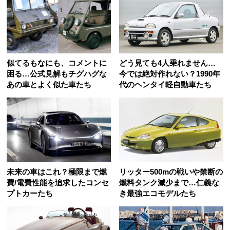
似てるもなにも、コメントに
どう見ても4人乗れません…
困る…公式見解もチグハグな
今では絶対作れない？1990年
あの車とよく似た車たち
代のヘンタイ軽自動車たち
未来の車はこれ？極限まで燃
リッター500mの戦いや禁断の
費/電費性能を追求したコンセ
燃料タンク減少まで…仁義な
プトカーたち
き最強エコモデルたち