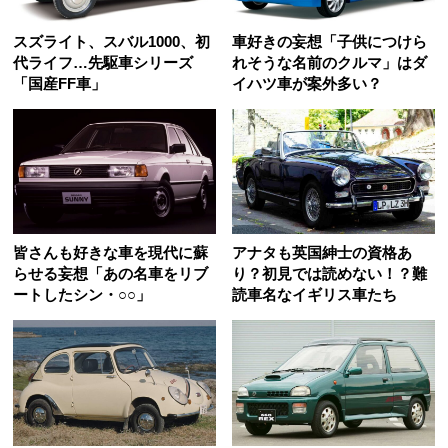
スズライト、スバル1000、初
車好きの妄想「子供につけら
代ライフ…先駆車シリーズ
れそうな名前のクルマ」はダ
「国産FF車」
イハツ車が案外多い？
皆さんも好きな車を現代に蘇
アナタも英国紳士の資格あ
らせる妄想「あの名車をリブ
り？初見では読めない！？難
ートしたシン・○○」
読車名なイギリス車たち