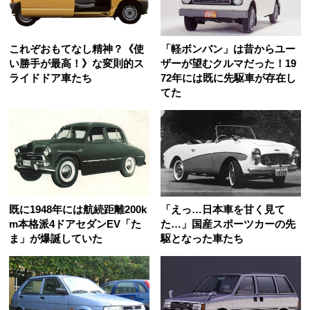
これぞおもてなし精神？《使
「軽ボンバン」は昔からユー
い勝手が最高！》な変則的ス
ザーが望むクルマだった！19
ライドドア車たち
72年には既に先駆車が存在し
てた
既に1948年には航続距離200k
「えっ…日本車を甘く見て
m本格派4ドアセダンEV「た
た…」国産スポーツカーの先
ま」が爆誕していた
駆となった車たち