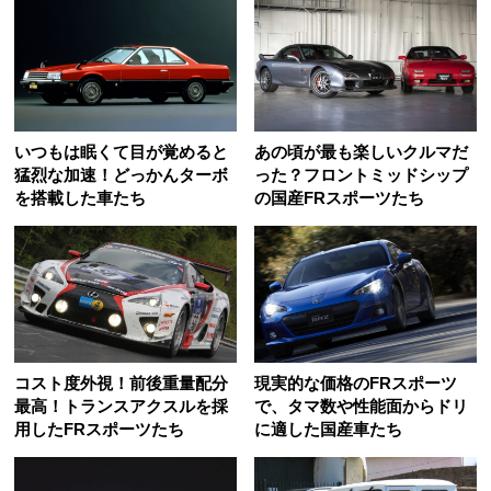
いつもは眠くて目が覚めると
あの頃が最も楽しいクルマだ
猛烈な加速！どっかんターボ
った？フロントミッドシップ
を搭載した車たち
の国産FRスポーツたち
コスト度外視！前後重量配分
現実的な価格のFRスポーツ
最高！トランスアクスルを採
で、タマ数や性能面からドリ
用したFRスポーツたち
に適した国産車たち