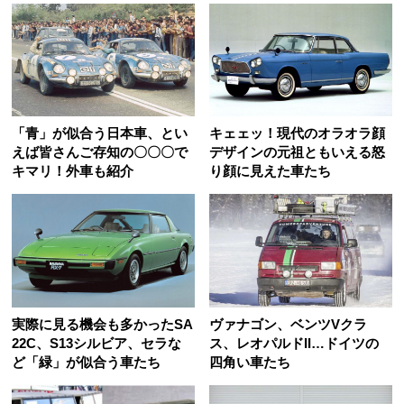
「青」が似合う日本車、とい
キェェッ！現代のオラオラ顔
えば皆さんご存知の〇〇〇で
デザインの元祖ともいえる怒
キマリ！外車も紹介
り顔に見えた車たち
実際に見る機会も多かったSA
ヴァナゴン、ベンツVクラ
22C、S13シルビア、セラな
ス、レオパルドII…ドイツの
ど「緑」が似合う車たち
四角い車たち