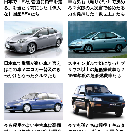
日本で「EVが普通に街中を走
車も男も《頼りがい》で決め
る」を当たり前にした【偉大
ろ？実際の大災害で秘めたる
な】国産BEVたち
力を発揮した「救世主」たち
日本車で燃費が良い車と言え
スキャンダルで幻になったプ
ばこの車？エコカー普及のき
リウス以上の超低燃費車も？
っかけとなったクルマたち
1990年度の超低燃費車たち
今も程度のよい中古車は高価
今でも孫たちは現役！キムタ