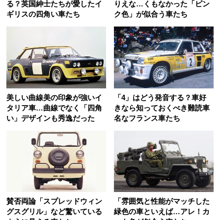
る？英国紳士たちが愛したイ
りえな…くもなかった「ピン
ギリスの四角い車たち
ク色」が似合う車たち
美しい曲線美の印象が強いイ
「4」はどう発音する？車好
タリア車…曲線でなく「四角
きなら知っておくべき難読車
い」デザインも秀逸だった
名なフランス車たち
賛否両論「スプレッドウィン
「雰囲気と性能がマッチした
グスグリル」など驚いている
緑色の車といえば…アレ！カ