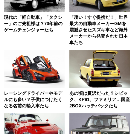
現代の「軽自動車」「タクシ
「凄い！すぐ提携だ！」世界
ー」のご先祖様は？70年前の
最大の自動車メーカーGMを
ゲームチェンジャーたち
震撼させたスズキ車など海外
メーカーから発売された日本
車たち
レーシングドライバーやモデ
あの頃は贅沢だった？シビッ
ルにも多い？子供につけたく
ク、KP61、ファミリア…国産
なる名前の輸入車たち
2BOXハッチバックたち