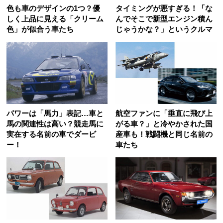
色も車のデザインの1つ？優
タイミングが悪すぎる！「な
しく上品に見える「クリーム
んでそこで新型エンジン積ん
色」が似合う車たち
じゃうかな？」というクルマ
パワーは「馬力」表記…車と
航空ファンに「垂直に飛び上
馬の関連性は高い？競走馬に
がる車？」と冷やかされた国
実在する名前の車でダービ
産車も！戦闘機と同じ名前の
ー！
車たち