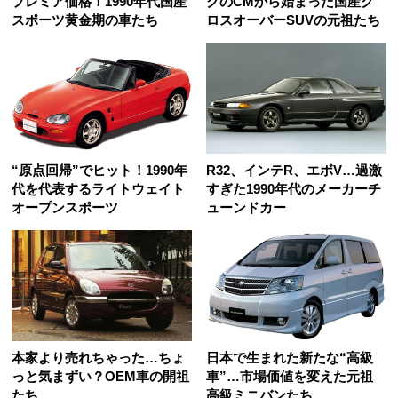
プレミア価格！1990年代国産
クのCMから始まった国産ク
スポーツ黄金期の車たち
ロスオーバーSUVの元祖たち
“原点回帰”でヒット！1990年
R32、インテR、エボV…過激
代を代表するライトウェイト
すぎた1990年代のメーカーチ
オープンスポーツ
ューンドカー
本家より売れちゃった…ちょ
日本で生まれた新たな“高級
っと気まずい？OEM車の開祖
車”…市場価値を変えた元祖
たち
高級ミニバンたち