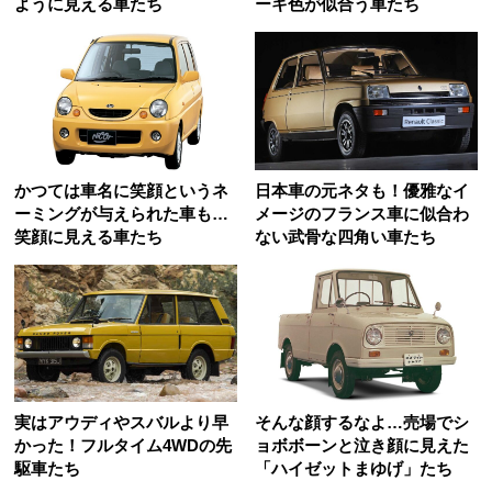
ように見える車たち
ーキ色が似合う車たち
かつては車名に笑顔というネ
日本車の元ネタも！優雅なイ
ーミングが与えられた車も…
メージのフランス車に似合わ
笑顔に見える車たち
ない武骨な四角い車たち
実はアウディやスバルより早
そんな顔するなよ…売場でシ
かった！フルタイム4WDの先
ョボボーンと泣き顔に見えた
駆車たち
「ハイゼットまゆげ」たち