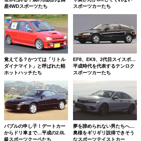
産4WDスポーツたち
スポーツカーたち
覚えてる？かつては「リトル
EF8、EK9、2代目スイスポ…
ダイナマイト」と呼ばれた軽
平成時代を代表するテンロク
ホットハッチたち
スポーツカーたち
バブルの申し子！デートカー
夢を諦められない男たちへ…
からドリ車まで…平成の2.0L
奥様をギリギリ説得できそう
級スポーツクーペたち
なスポーツテイストカー