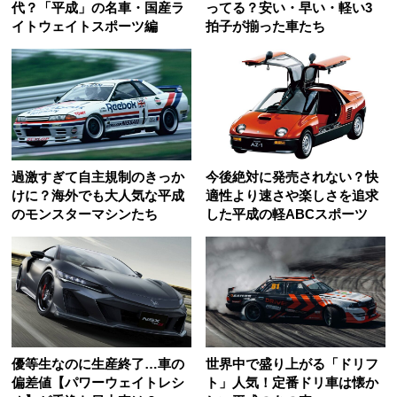
代？「平成」の名車・国産ラ
ってる？安い・早い・軽い3
イトウェイトスポーツ編
拍子が揃った車たち
過激すぎて自主規制のきっか
今後絶対に発売されない？快
けに？海外でも大人気な平成
適性より速さや楽しさを追求
のモンスターマシンたち
した平成の軽ABCスポーツ
優等生なのに生産終了…車の
世界中で盛り上がる「ドリフ
偏差値【パワーウェイトレシ
ト」人気！定番ドリ車は懐か