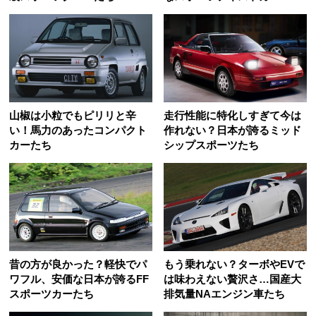
山椒は小粒でもピリリと辛
走行性能に特化しすぎて今は
い！馬力のあったコンパクト
作れない？日本が誇るミッド
カーたち
シップスポーツたち
昔の方が良かった？軽快でパ
もう乗れない？ターボやEVで
ワフル、安価な日本が誇るFF
は味わえない贅沢さ…国産大
スポーツカーたち
排気量NAエンジン車たち