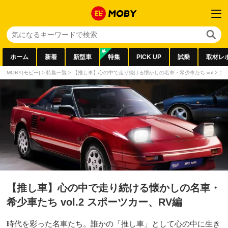
ホーム
新着
新型車
特集
PICK UP
試乗
取材レ
MOBY[モビー]
>
特集一覧
>
【推し車】心の中で走り続ける懐かしの名車・希少車たち vol.2 ス
【推し車】心の中で走り続ける懐かしの名車・
希少車たち vol.2 スポーツカー、RV編
時代を彩った名車たち。誰かの「推し車」として心の中に生き