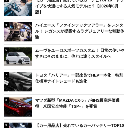
【カー用品店】売れているカーナビTOP10｜ドラ
イブを快適にする人気モデルは？【2026年6月
版】
ハイエース「ファインテックツアラー」をレンタ
5
ル！ レガンスが提案するラグジュアリーな移動体
験
ムーヴをユーロスポーツカスタム！ 日常の使いや
6
すさはそのままに、他とは違うスタイルへ
トヨタ「ハリアー」一部改良でHEV一本化 特別
7
仕様車ナイトシェードも進化
マツダ新型「MAZDA CX-5」がIIHS最高評価獲
8
得 米国安全性能「TSP+」を受賞
【カー用品店】売れているカーバッテリーTOP10
9