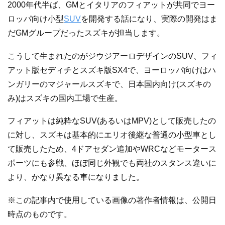
2000年代半ば、GMとイタリアのフィアットが共同でヨー
ロッパ向け小型
SUV
を開発する話になり、実際の開発はま
だGMグループだったスズキが担当します。
こうして生まれたのがジウジアーロデザインのSUV、フィ
アット版セディチとスズキ版SX4で、ヨーロッパ向けはハ
ンガリーのマジャールスズキで、日本国内向け(スズキの
み)はスズキの国内工場で生産。
フィアットは純粋なSUV(あるいはMPV)として販売したの
に対し、スズキは基本的にエリオ後継な普通の小型車とし
て販売したため、4ドアセダン追加やWRCなどモータース
ポーツにも参戦、ほぼ同じ外観でも両社のスタンス違いに
より、かなり異なる車になりました。
※この記事内で使用している画像の著作者情報は、公開日
時点のものです。