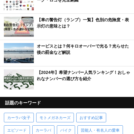
【車の警告灯（ランプ）一覧】色別の危険度・表
示灯の意味とは？
オービスとは？何キロオーバーで光る？光らせた
後の罰金など解説
【2024年】希望ナンバー人気ランキング！おしゃ
れなナンバーの選び方を紹介
話題のキーワード
カーラバ女子
モトメガネカーズ
おすすめ記事
エピソード
カーラバ
バイク
芸能人・有名人の愛車