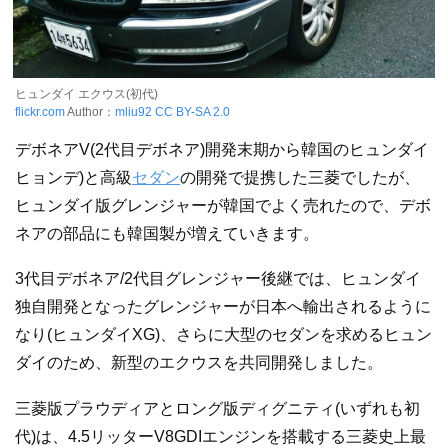
ヒュンダイ エクウス(初代)
flickr.com
Author：
mliu92
CC BY-SA 2.0
デボネアV(2代目デボネア)開発末期から韓国のヒュンダイ
ヒョンデ)と高級
セダン
の開発で提携した三菱でしたが、
ヒュンダイ版グレンジャーが韓国でよく売れたので、デボ
ネアの部品にも韓国製が増えていきます。
3代目デボネア/2代目グレンジャー後継では、ヒュンダイ
独自開発となったグレンジャーが日本へ輸出されるように
なり(ヒュンダイXG)、さらに大型のセダンを求めるヒュン
ダイのため、新型のエクウスを共同開発しました。
三菱版プラウディアとロング版ディグニティ(いずれも初
代)は、4.5リッターV8GDIエンジンを搭載する三菱史上最