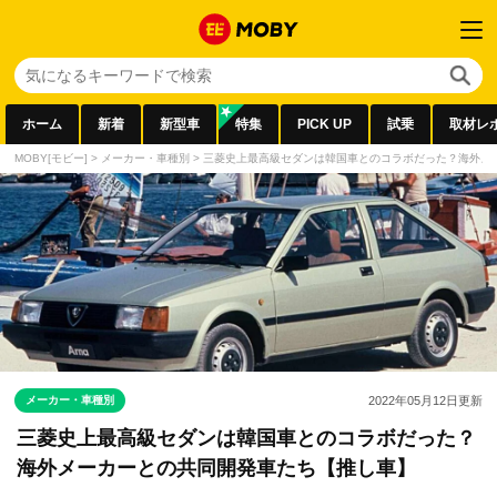
ホーム
新着
新型車
特集
PICK UP
試乗
取材レ
MOBY[モビー]
>
メーカー・車種別
>
三菱史上最高級セダンは韓国車とのコラボだった？海外メ
メーカー・車種別
2022年05月12日
更新
三菱史上最高級セダンは韓国車とのコラボだった？
海外メーカーとの共同開発車たち【推し車】