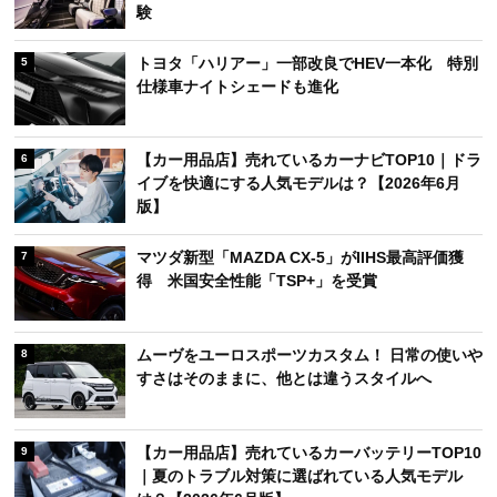
験
トヨタ「ハリアー」一部改良でHEV一本化 特別
5
仕様車ナイトシェードも進化
【カー用品店】売れているカーナビTOP10｜ドラ
6
イブを快適にする人気モデルは？【2026年6月
版】
マツダ新型「MAZDA CX-5」がIIHS最高評価獲
7
得 米国安全性能「TSP+」を受賞
ムーヴをユーロスポーツカスタム！ 日常の使いや
8
すさはそのままに、他とは違うスタイルへ
【カー用品店】売れているカーバッテリーTOP10
9
｜夏のトラブル対策に選ばれている人気モデル