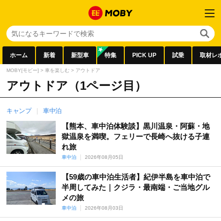
ホーム
新着
新型車
特集
PICK UP
試乗
取材レ
MOBY[モビー]
>
車を楽しむ
>
アウトドア
アウトドア（1ページ目）
キャンプ
車中泊
【熊本、車中泊体験談】黒川温泉・阿蘇・地
獄温泉を満喫。フェリーで長崎へ抜ける子連
れ旅
車中泊
2026年08月05日
【59歳の車中泊生活者】紀伊半島を車中泊で
半周してみた｜クジラ・最南端・ご当地グル
メの旅
車中泊
2026年08月03日