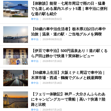
【体験談】能登・七尾市周辺で雨の日・猛暑
でも楽しめる屋内スポット5選｜車中泊に便利
な道の駅も紹介
車中泊
2026年08月02日
【59歳の車中泊生活者】栃木県1泊2日の車中
泊旅｜温泉・道の駅・ご当地グルメを満喫
車中泊
2026年08月01日
【伊豆で車中泊】500円温泉あり！道の駅くる
ら戸田は静かで快適？実体験レビュー
車中泊
2026年07月19日
【59歳車上生活】大阪ミナミ周辺で車中泊｜
木津市場・西成・鶴橋でグルメと銭湯満喫
車中泊
2026年07月18日
【フェリー体験記】神戸→大分さんふらわあ
にキャンピングカーで乗船｜高い？快適？陸
路と比較
車中泊
2026年07月14日