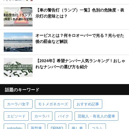
【車の警告灯（ランプ）一覧】色別の危険度・表
示灯の意味とは？
オービスとは？何キロオーバーで光る？光らせた
後の罰金など解説
【2024年】希望ナンバー人気ランキング！おしゃ
れなナンバーの選び方を紹介
話題のキーワード
カーラバ女子
モトメガネカーズ
おすすめ記事
エピソード
カーラバ
バイク
芸能人・有名人の愛車
sotoshiru
新型車
DRIMO
推し車
コラム