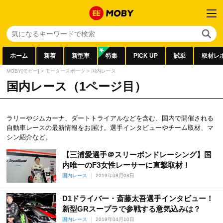
ホーム
新着
新型車
特集
PICK UP
試乗
取材レ
MOBY[モビー]
>
モータースポーツ
>
国内レース
国内レース（1ページ目）
ラリーやジムカーナ、ダートトライアルなどを含む、国内で開催される
自動車レースの最新情報をお届け。選手インタビューやチーム取材、マ
シン紹介など。
【三浦愛選手＠スリーボンドレーシング】国
内唯一のF3女性レーサーに直撃取材！
国内レース
2019年08月08日
D1ドライバー・斎藤太吾選手インタビュー！
新型GRスープラで参戦する意気込みは？
国内レース
2019年04月10日