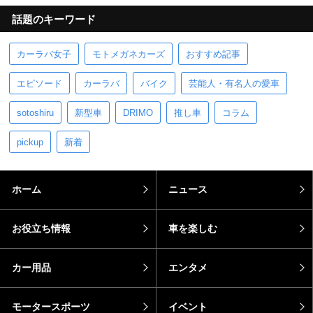
話題のキーワード
カーラバ女子
モトメガネカーズ
おすすめ記事
エピソード
カーラバ
バイク
芸能人・有名人の愛車
sotoshiru
新型車
DRIMO
推し車
コラム
pickup
新着
ホーム
ニュース
お役立ち情報
車を楽しむ
カー用品
エンタメ
モータースポーツ
イベント