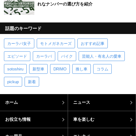
れなナンバーの選び方を紹介
話題のキーワード
カーラバ女子
モトメガネカーズ
おすすめ記事
エピソード
カーラバ
バイク
芸能人・有名人の愛車
sotoshiru
新型車
DRIMO
推し車
コラム
pickup
新着
ホーム
ニュース
お役立ち情報
車を楽しむ