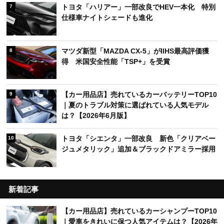
トヨタ「ハリアー」一部改良でHEV一本化 特別
7
仕様車ナイトシェードも進化
マツダ新型「MAZDA CX-5」がIIHS最高評価獲
8
得 米国安全性能「TSP+」を受賞
【カー用品店】売れているカーバッテリーTOP10
9
｜夏のトラブル対策に選ばれている人気モデル
は？【2026年6月版】
トヨタ「シエンタ」一部改良 新色「クリアベー
10
ジュメタリック」追加＆ブラックドアミラー採用
新着記事
【カー用品店】売れているカーシャンプーTOP10
｜愛車をきれいに保つ人気アイテムは？【2026年