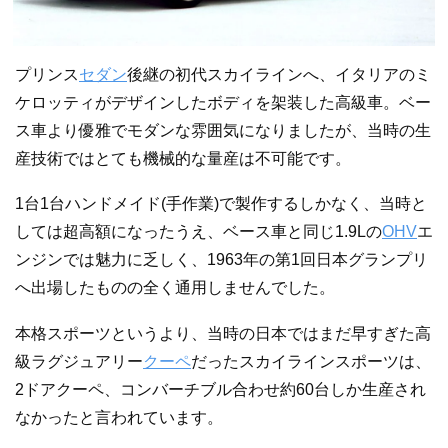
プリンス
セダン
後継の初代スカイラインへ、イタリアのミ
ケロッティがデザインしたボディを架装した高級車。ベー
ス車より優雅でモダンな雰囲気になりましたが、当時の生
産技術ではとても機械的な量産は不可能です。
1台1台ハンドメイド(手作業)で製作するしかなく、当時と
しては超高額になったうえ、ベース車と同じ1.9Lの
OHV
エ
ンジンでは魅力に乏しく、1963年の第1回日本グランプリ
へ出場したものの全く通用しませんでした。
本格スポーツというより、当時の日本ではまだ早すぎた高
級ラグジュアリー
クーペ
だったスカイラインスポーツは、
2ドアクーペ、コンバーチブル合わせ約60台しか生産され
なかったと言われています。