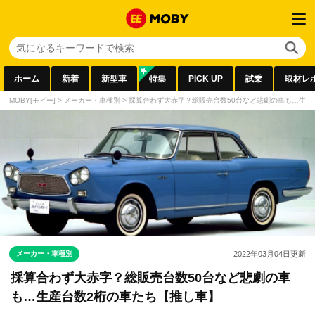
ホーム
新着
新型車
特集
PICK UP
試乗
取材レ
MOBY[モビー]
>
メーカー・車種別
>
採算合わず大赤字？総販売台数50台など悲劇の車も…生産
メーカー・車種別
2022年03月04日
更新
採算合わず大赤字？総販売台数50台など悲劇の車
も…生産台数2桁の車たち【推し車】