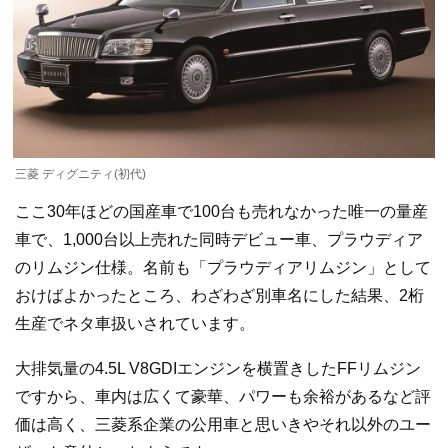
三菱 ディグニティ(初代)
ここ30年ほどの国産車で100台も売れなかった唯一の量産
車で、1,000台以上売れた同時デビュー車、プラウディア
のリムジン仕様。名前も「プラウディアリムジン」として
おけばよかったところ、わざわざ別車名にした結果、2桁
生産でネタ車扱いされています。
大排気量の4.5L V8GDIエンジンを横置きしたFFリムジン
ですから、車内は広くて豪華、パワーも余裕があるなど評
価は高く、三菱系企業の公用車と思いきやそれ以外のユー