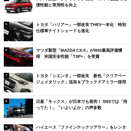
境性能と実用性を向上
トヨタ「ハリアー」一部改良でHEV一本化 特別
5
仕様車ナイトシェードも進化
マツダ新型「MAZDA CX-5」がIIHS最高評価獲
6
得 米国安全性能「TSP+」を受賞
トヨタ「シエンタ」一部改良 新色「クリアベー
7
ジュメタリック」追加＆ブラックドアミラー採用
日産「キックス」が日本でも発売！ SNSでは「待
8
ってた！」「いよいよか」の声多数
ハイエース「ファインテックツアラー」をレンタ
9