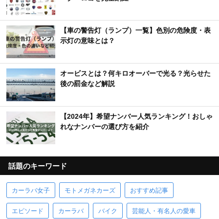
【車の警告灯（ランプ）一覧】色別の危険度・表
示灯の意味とは？
オービスとは？何キロオーバーで光る？光らせた
後の罰金など解説
【2024年】希望ナンバー人気ランキング！おしゃ
れなナンバーの選び方を紹介
話題のキーワード
カーラバ女子
モトメガネカーズ
おすすめ記事
エピソード
カーラバ
バイク
芸能人・有名人の愛車