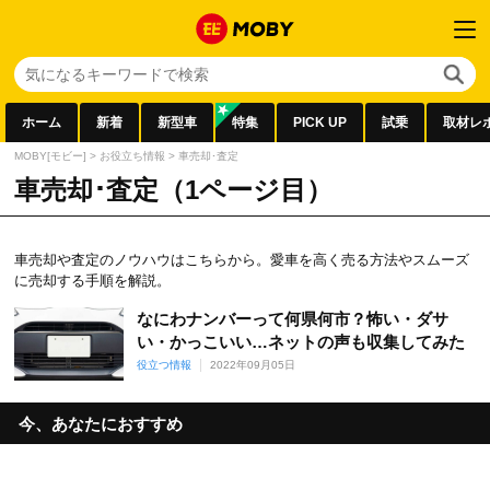
ホーム
新着
新型車
特集
PICK UP
試乗
取材レ
MOBY[モビー]
>
お役立ち情報
>
車売却･査定
車売却･査定（1ページ目）
車売却や査定のノウハウはこちらから。愛車を高く売る方法やスムーズ
に売却する手順を解説。
なにわナンバーって何県何市？怖い・ダサ
い・かっこいい…ネットの声も収集してみた
役立つ情報
2022年09月05日
今、あなたにおすすめ