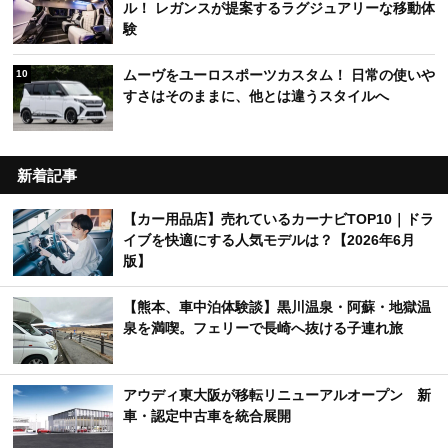
ル！ レガンスが提案するラグジュアリーな移動体
験
ムーヴをユーロスポーツカスタム！ 日常の使いや
10
すさはそのままに、他とは違うスタイルへ
新着記事
【カー用品店】売れているカーナビTOP10｜ドラ
イブを快適にする人気モデルは？【2026年6月
版】
【熊本、車中泊体験談】黒川温泉・阿蘇・地獄温
泉を満喫。フェリーで長崎へ抜ける子連れ旅
アウディ東大阪が移転リニューアルオープン 新
車・認定中古車を統合展開