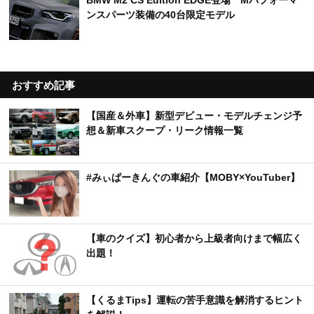
BMW M2 CS Edition EDGE登場 Mパフォーマ
ンスパーツ装備の40台限定モデル
おすすめ記事
【国産＆外車】新型デビュー・モデルチェンジ予
想＆新車スクープ・リーク情報一覧
#みぃぱーきんぐの車紹介【MOBY×YouTuber】
【車のクイズ】初心者から上級者向けまで幅広く
出題！
【くるまTips】運転の苦手意識を解消するヒント