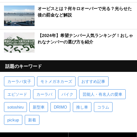
オービスとは？何キロオーバーで光る？光らせた
後の罰金など解説
【2024年】希望ナンバー人気ランキング！おしゃ
れなナンバーの選び方を紹介
話題のキーワード
カーラバ女子
モトメガネカーズ
おすすめ記事
エピソード
カーラバ
バイク
芸能人・有名人の愛車
sotoshiru
新型車
DRIMO
推し車
コラム
pickup
新着