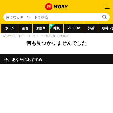
ホーム
新着
新型車
特集
PICK UP
試乗
取材レ
MOBY[モビー]
>
モータースポーツ
>
SUPER FORMULA
何も見つかりませんでした
今、あなたにおすすめ