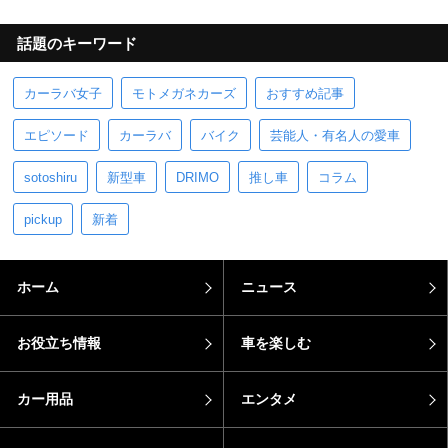
話題のキーワード
カーラバ女子
モトメガネカーズ
おすすめ記事
エピソード
カーラバ
バイク
芸能人・有名人の愛車
sotoshiru
新型車
DRIMO
推し車
コラム
pickup
新着
ホーム
ニュース
お役立ち情報
車を楽しむ
カー用品
エンタメ