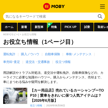
ホーム
新着
新型車
特集
PICK UP
試乗
取材レ
MOBY[モビー]
>
お役立ち情報
お役立ち情報（1ページ目）
運転免許
購入ノウハウ
自動車保険
車検･メンテナンス
車売却･査定
道交法・交通事故
役立つ情報
用語解説やトラブル対処法、道交法や運転免許、自動車保険などの、カ
ーライフに必要な知識やハウツー。購入からメンテナンス、売却まで、
車にまつわる悩みや疑問を解決します。
【カー用品店】売れているカーシャンプーTO
P10｜愛車をきれいに保つ人気アイテムは？
【2026年6月版】
役立つ情報
2026年08月08日