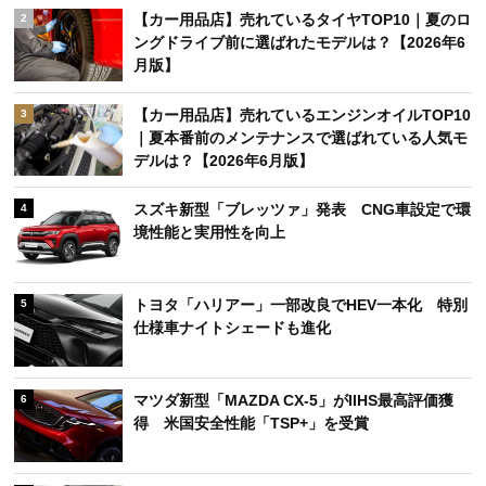
【カー用品店】売れているタイヤTOP10｜夏のロ
2
ングドライブ前に選ばれたモデルは？【2026年6
月版】
【カー用品店】売れているエンジンオイルTOP10
3
｜夏本番前のメンテナンスで選ばれている人気モ
デルは？【2026年6月版】
スズキ新型「ブレッツァ」発表 CNG車設定で環
4
境性能と実用性を向上
トヨタ「ハリアー」一部改良でHEV一本化 特別
5
仕様車ナイトシェードも進化
マツダ新型「MAZDA CX-5」がIIHS最高評価獲
6
得 米国安全性能「TSP+」を受賞