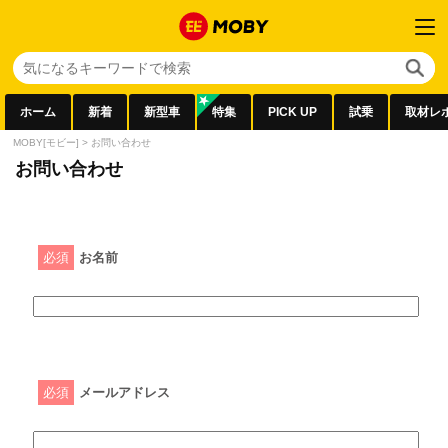
ホーム
新着
新型車
特集
PICK UP
試乗
取材レ
MOBY[モビー]
>
お問い合わせ
お問い合わせ
必須
お名前
必須
メールアドレス