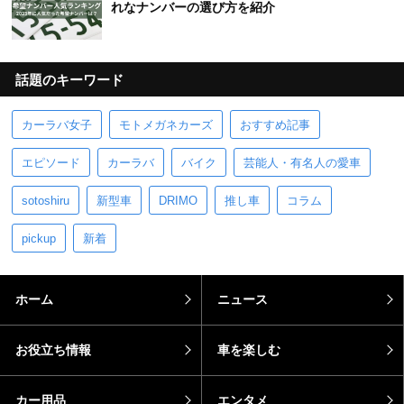
れなナンバーの選び方を紹介
話題のキーワード
カーラバ女子
モトメガネカーズ
おすすめ記事
エピソード
カーラバ
バイク
芸能人・有名人の愛車
sotoshiru
新型車
DRIMO
推し車
コラム
pickup
新着
ホーム
ニュース
お役立ち情報
車を楽しむ
カー用品
エンタメ