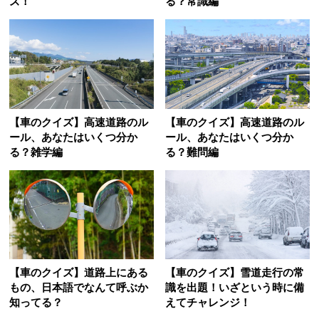
ズ！
る？常識編
【車のクイズ】高速道路のル
【車のクイズ】高速道路のル
ール、あなたはいくつ分か
ール、あなたはいくつ分か
る？雑学編
る？難問編
【車のクイズ】道路上にある
【車のクイズ】雪道走行の常
もの、日本語でなんて呼ぶか
識を出題！いざという時に備
知ってる？
えてチャレンジ！