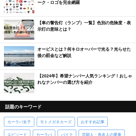
ーク・ロゴを完全網羅
【車の警告灯（ランプ）一覧】色別の危険度・表
示灯の意味とは？
オービスとは？何キロオーバーで光る？光らせた
後の罰金など解説
【2024年】希望ナンバー人気ランキング！おしゃ
れなナンバーの選び方を紹介
話題のキーワード
カーラバ女子
モトメガネカーズ
おすすめ記事
エピソード
カーラバ
バイク
芸能人・有名人の愛車