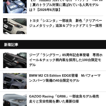
｜夏のトラブル対策に選ばれている人気モデル
は？【2026年6月版】
トヨタ「シエンタ」一部改良 新色「クリアベー
10
ジュメタリック」追加＆ブラックドアミラー採用
新着記事
ジープ「ラングラー」85周年記念車登場 専用ホ
イール＆チェック柄内装を採用した100台限定モ
デル
BMW M2 CS Edition EDGE登場 Mパフォーマ
ンスパーツ装備の40台限定モデル
GAZOO Racing「GR86」一部改良モデル発売
走りと安全性能を磨いた最新仕様