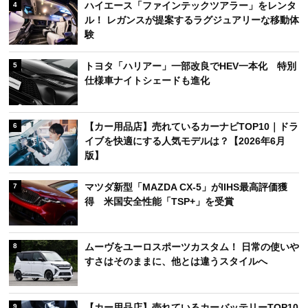
ハイエース「ファインテックツアラー」をレンタ
4
ル！ レガンスが提案するラグジュアリーな移動体
験
トヨタ「ハリアー」一部改良でHEV一本化 特別
5
仕様車ナイトシェードも進化
【カー用品店】売れているカーナビTOP10｜ドラ
6
イブを快適にする人気モデルは？【2026年6月
版】
マツダ新型「MAZDA CX-5」がIIHS最高評価獲
7
得 米国安全性能「TSP+」を受賞
ムーヴをユーロスポーツカスタム！ 日常の使いや
8
すさはそのままに、他とは違うスタイルへ
【カー用品店】売れているカーバッテリーTOP10
9