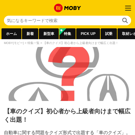
ホーム
新着
新型車
特集
PICK UP
試乗
取材レ
MOBY[モビー]
>
特集一覧
>
【車のクイズ】初心者から上級者向けまで幅広く出題！
【車のクイズ】初心者から上級者向けまで幅広
く出題！
自動車に関する問題をクイズ形式で出題する「車のクイズ」。