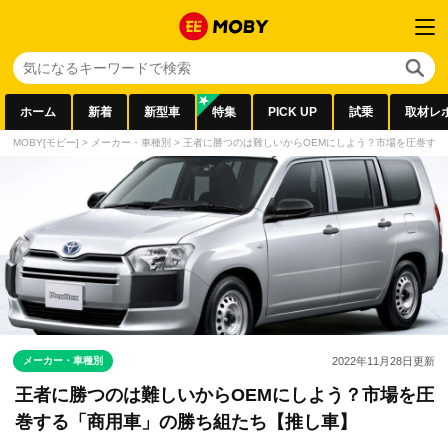
ホーム
新着
新型車
特集
PICK UP
試乗
取材レ
MOBY[モビー]
>
メーカー・車種別
>
王者に勝つのは難しいからOEMにしよう？市場を圧巻す
メーカー・車種別
2022年11月28日
更新
王者に勝つのは難しいからOEMにしよう？市場を圧
巻する「商用車」の勝ち組たち【推し車】