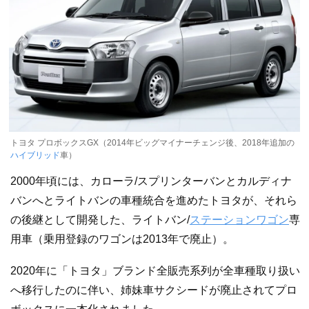
トヨタ プロボックスGX（2014年ビッグマイナーチェンジ後、2018年追加の
ハイブリッド
車）
2000年頃には、カローラ/スプリンターバンとカルディナ
バンへとライトバンの車種統合を進めたトヨタが、それら
の後継として開発した、ライトバン/
ステーションワゴン
専
用車（乗用登録のワゴンは2013年で廃止）。
2020年に「トヨタ」ブランド全販売系列が全車種取り扱い
へ移行したのに伴い、姉妹車サクシードが廃止されてプロ