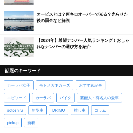
オービスとは？何キロオーバーで光る？光らせた
後の罰金など解説
【2024年】希望ナンバー人気ランキング！おしゃ
れなナンバーの選び方を紹介
話題のキーワード
カーラバ女子
モトメガネカーズ
おすすめ記事
エピソード
カーラバ
バイク
芸能人・有名人の愛車
sotoshiru
新型車
DRIMO
推し車
コラム
pickup
新着