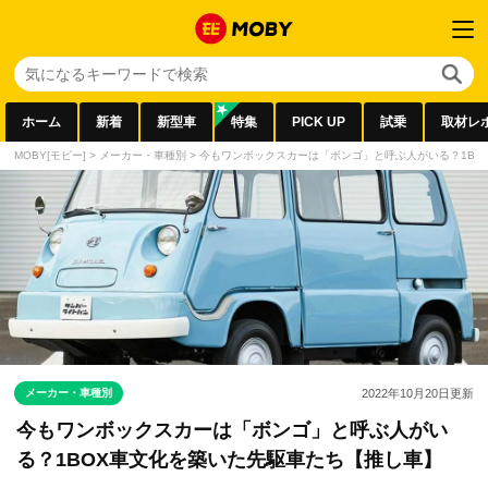
ホーム
新着
新型車
特集
PICK UP
試乗
取材レ
MOBY[モビー]
>
メーカー・車種別
>
今もワンボックスカーは「ボンゴ」と呼ぶ人がいる？1BO
メーカー・車種別
2022年10月20日
更新
今もワンボックスカーは「ボンゴ」と呼ぶ人がい
る？1BOX車文化を築いた先駆車たち【推し車】