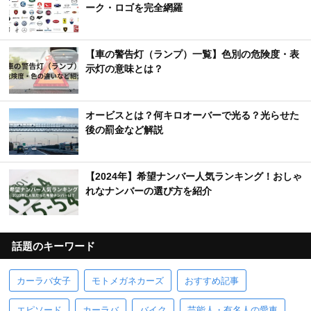
ーク・ロゴを完全網羅
【車の警告灯（ランプ）一覧】色別の危険度・表
示灯の意味とは？
オービスとは？何キロオーバーで光る？光らせた
後の罰金など解説
【2024年】希望ナンバー人気ランキング！おしゃ
れなナンバーの選び方を紹介
話題のキーワード
カーラバ女子
モトメガネカーズ
おすすめ記事
エピソード
カーラバ
バイク
芸能人・有名人の愛車