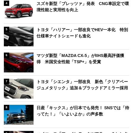
スズキ新型「ブレッツァ」発表 CNG車設定で環
4
境性能と実用性を向上
トヨタ「ハリアー」一部改良でHEV一本化 特別
5
仕様車ナイトシェードも進化
マツダ新型「MAZDA CX-5」がIIHS最高評価獲
6
得 米国安全性能「TSP+」を受賞
トヨタ「シエンタ」一部改良 新色「クリアベー
7
ジュメタリック」追加＆ブラックドアミラー採用
日産「キックス」が日本でも発売！ SNSでは「待
8
ってた！」「いよいよか」の声多数