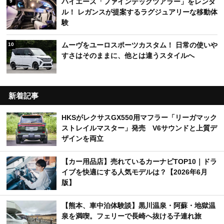
ハイエース「ファインテックツアラー」をレンタ
9
ル！ レガンスが提案するラグジュアリーな移動体
験
ムーヴをユーロスポーツカスタム！ 日常の使いや
10
すさはそのままに、他とは違うスタイルへ
新着記事
HKSがレクサスGX550用マフラー「リーガマック
ストレイルマスター」発売 V6サウンドと上質デ
ザインを両立
【カー用品店】売れているカーナビTOP10｜ドラ
イブを快適にする人気モデルは？【2026年6月
版】
【熊本、車中泊体験談】黒川温泉・阿蘇・地獄温
泉を満喫。フェリーで長崎へ抜ける子連れ旅