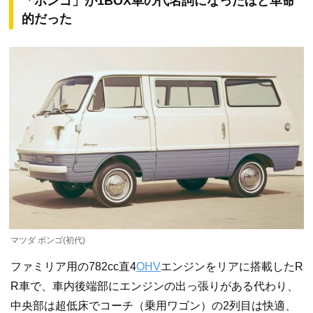
「ボンゴ」が1BOX車の代名詞になったほど革命
的だった
マツダ ボンゴ(初代)
ファミリア用の782cc直4
OHV
エンジンをリアに搭載したR
R車で、車内後端部にエンジンの出っ張りがある代わり、
中央部は超低床でコーチ（乗用ワゴン）の2列目は快適、