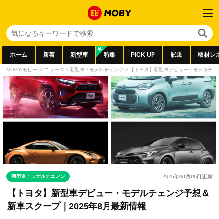
ホーム
新着
新型車
特集
PICK UP
試乗
取材レ
MOBY[モビー]
>
ニュース
>
新型車・モデルチェンジ
>
【トヨタ】新型車デビュー・モデルチェン
新型車・モデルチェンジ
2025年08月05日
更新
【トヨタ】新型車デビュー・モデルチェンジ予想＆
新車スクープ｜2025年8月最新情報