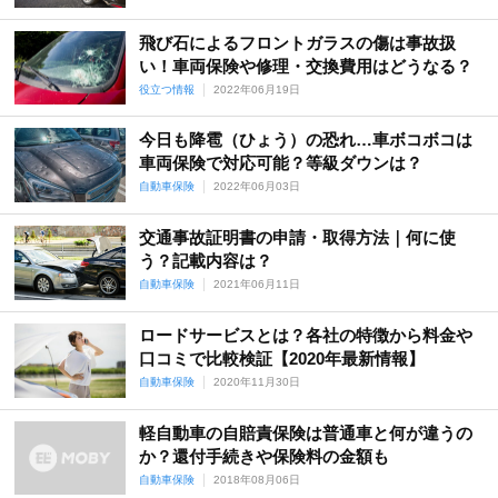
飛び石によるフロントガラスの傷は事故扱
い！車両保険や修理・交換費用はどうなる？
役立つ情報
2022年06月19日
今日も降雹（ひょう）の恐れ…車ボコボコは
車両保険で対応可能？等級ダウンは？
自動車保険
2022年06月03日
交通事故証明書の申請・取得方法｜何に使
う？記載内容は？
自動車保険
2021年06月11日
ロードサービスとは？各社の特徴から料金や
口コミで比較検証【2020年最新情報】
自動車保険
2020年11月30日
軽自動車の自賠責保険は普通車と何が違うの
か？還付手続きや保険料の金額も
自動車保険
2018年08月06日