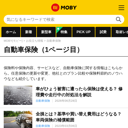
ホーム
新着
新型車
特集
PICK UP
試乗
取材レ
MOBY[モビー]
>
お役立ち情報
>
自動車保険
自動車保険（1ページ目）
保険料や保険内容、サービスなど、自動車保険に関する情報はこちらか
ら。任意保険の更新や変更、他社とのプラン比較や保険料節約のノウハ
ウなども紹介しています。
車がひょう被害に遭ったら保険は使える？ 修
理費や走行中の対処法を解説
自動車保険
2026年06月28日
全損とは？基準や買い替え費用はどうなる？
車両保険の補償範囲
自動車保険
2023年03月06日