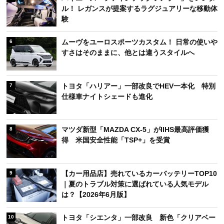
ル！ レガンスが提案するラグジュアリーな移動体
験
ムーヴをユーロスポーツカスタム！ 日常の使いや
6
すさはそのままに、他とは違うスタイルへ
トヨタ「ハリアー」一部改良でHEV一本化 特別
7
仕様車ナイトシェードも進化
マツダ新型「MAZDA CX-5」がIIHS最高評価獲
8
得 米国安全性能「TSP+」を受賞
【カー用品店】売れているカーバッテリーTOP10
9
｜夏のトラブル対策に選ばれている人気モデル
は？【2026年6月版】
トヨタ「シエンタ」一部改良 新色「クリアベー
10