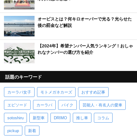
オービスとは？何キロオーバーで光る？光らせた
後の罰金など解説
【2024年】希望ナンバー人気ランキング！おしゃ
れなナンバーの選び方を紹介
話題のキーワード
カーラバ女子
モトメガネカーズ
おすすめ記事
エピソード
カーラバ
バイク
芸能人・有名人の愛車
sotoshiru
新型車
DRIMO
推し車
コラム
pickup
新着