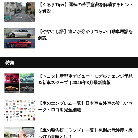
【くるまTips】運転の苦手意識を解消するヒント
を解説！
【ややこし語】違いが分かりづらい自動車用語を
解説
特集
【トヨタ】新型車デビュー・モデルチェンジ予想
＆新車スクープ｜2025年8月最新情報
【車のエンブレム一覧】日本車＆外車の珍しいマ
ーク・ロゴを完全網羅
【車の警告灯（ランプ）一覧】色別の危険度・表
示灯の意味とは？