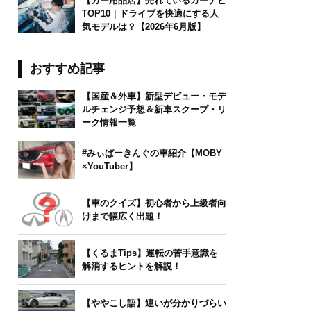
【カー用品店】売れているカーナビ
TOP10｜ドライブを快適にする人
気モデルは？【2026年6月版】
おすすめ記事
【国産＆外車】新型デビュー・モデ
ルチェンジ予想＆新車スクープ・リ
ーク情報一覧
#みぃぱーきんぐの車紹介【MOBY
×YouTuber】
【車のクイズ】初心者から上級者向
けまで幅広く出題！
【くるまTips】運転の苦手意識を
解消するヒントを解説！
【ややこし語】違いが分かりづらい