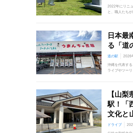
2022年にリ
と、職人たちが
日本最
る「道
道の駅
202
沖縄を代表する
ライブやツーリ
【山梨
駅！「
文化と
ドライブ
20