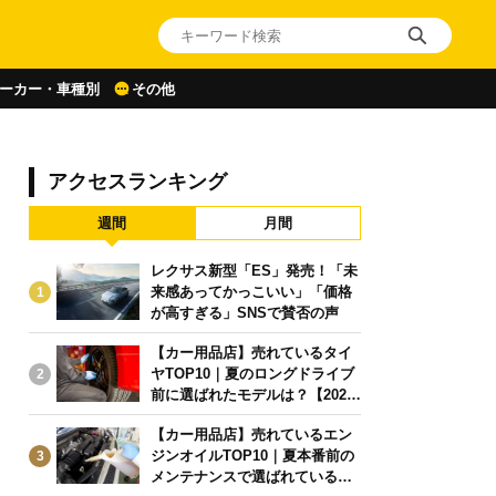
ーカー・車種別
その他
アクセスランキング
週間
月間
レクサス新型「ES」発売！「未
来感あってかっこいい」「価格
1
が高すぎる」SNSで賛否の声
【カー用品店】売れているタイ
ヤTOP10｜夏のロングドライブ
2
前に選ばれたモデルは？【2026
年6月版】
【カー用品店】売れているエン
ジンオイルTOP10｜夏本番前の
3
メンテナンスで選ばれている人