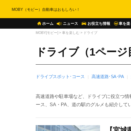
MOBY（モビー）自動車はおもしろい！
ホーム
ニュース
お役立ち情報
車を楽
MOBY[モビー]
>
車を楽しむ
>
ドライブ
ドライブ（1ページ
ドライブスポット･コース
高速道路･SA･PA
高速道路や駐車場など、ドライブに役立つ情
ース、SA・PA、道の駅のグルメも紹介して
【宮城