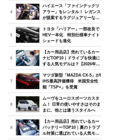
気モデルは？【2026年6月版】
ハイエース「ファインテックツ
アラー」をレンタル！ レガンス
4
が提案するラグジュアリーな移
動体験
トヨタ「ハリアー」一部改良で
HEV一本化 特別仕様車ナイト
5
シェードも進化
【カー用品店】売れているカー
ナビTOP10｜ドライブを快適に
6
する人気モデルは？【2026年6
月版】
マツダ新型「MAZDA CX-5」がI
IHS最高評価獲得 米国安全性
7
能「TSP+」を受賞
ムーヴをユーロスポーツカスタ
ム！ 日常の使いやすさはそのま
8
まに、他とは違うスタイルへ
【カー用品店】売れているカー
バッテリーTOP10｜夏のトラブ
9
ル対策に選ばれている人気モデ
ルは？【2026年6月版】