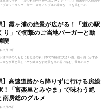
を五感で体験！「道の駅 西嶋和紙の里かみすきパーク」 山梨県の大自然を
イブやツーリング。富士山や南アルプスの雄大な山々を望むこの...
県】霞ヶ浦の絶景が広がる！「道の駅
くり」で衝撃のご当地バーガーと動
満喫
6年06月19日
ヶ浦大橋のたもとにある道の駅 日本で2番目に大きい湖、霞ヶ浦（かすみ
広大な水面と美しい空が織りなす絶景を目の前に臨む、最高のロケ...
県】高速道路から降りずに行ける房総
駅！「富楽里とみやま」で味わう絶
と南房総のグルメ
6年05月25日