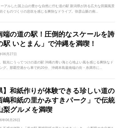
ニューアルした国上山の豊かな自然に佇む道の駅 新潟県が誇る広大な田園風景
紡ぐものづくりの息吹を感じる爽快なドライブ。弥彦山脈の南...
南端の道の駅！圧倒的なスケールを誇
の駅 いとまん」で沖縄を満喫！
6年06月27日
、観光にうってつけの道の駅 沖縄の青い海と心地よい風を感じる爽快なド
ング。那覇空港から車で約20分、沖縄本島最南端の街・糸満市に...
県】和紙作りが体験できる珍しい道の
西嶋和紙の里かみすきパーク」で伝統
山梨グルメを満喫
26年06月26日