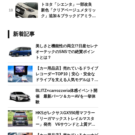
トヨタ「シエンタ」一部改良
新色「クリアベージュメタリッ
10
ク」追加＆ブラックドアミラー
採用
新着記事
美しさと機能性の両立!?日産セレナ
オーテックのSNSでの絶賛ポイン
トとは？
【カー用品店】売れているドライブ
レコーダーTOP10｜安心・安全な
ドライブを支える人気モデルは？
【2026年6月版】
BLITZ×carrozzeria体感イベント開
催 最新パーツ＆カーAVを一挙体
験
HKSがレクサスGX550用マフラー
「リーガマックストレイルマスタ
ー」発売 V6サウンドと上質デザ
インを両立