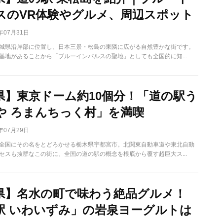
スのVR体験やグルメ、周辺スポット
6年07月31日
城県沿岸部に位置し、日本三景・松島の東隣に広がる自然豊かな街です。
基地があることから「ブルーインパルスの聖地」としても全国的に知...
県】東京ドーム約10個分！「道の駅う
や ろまんちっく村」を満喫
6年07月29日
全国にその名をとどろかせる栃木県宇都宮市。北関東自動車道や東北自動
セスも抜群なこの街に、全国の道の駅の概念を根底から覆す超巨大ス...
県】名水の町で味わう絶品グルメ！
駅 いわいずみ」の岩泉ヨーグルトは