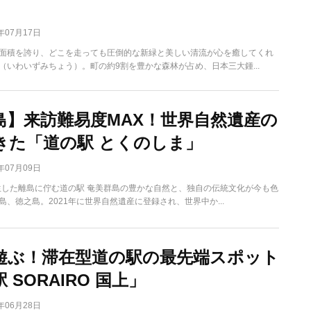
6年07月17日
面積を誇り、どこを走っても圧倒的な新緑と美しい清流が心を癒してくれ
（いわいずみちょう）。町の約9割を豊かな森林が占め、日本三大鍾...
島】来訪難易度MAX！世界自然遺産の
きた「道の駅 とくのしま」
6年07月09日
誕生した離島に佇む道の駅 奄美群島の豊かな自然と、独自の伝統文化が今も色
島、徳之島。2021年に世界自然遺産に登録され、世界中か...
遊ぶ！滞在型道の駅の最先端スポット
 SORAIRO 国上」
6年06月28日