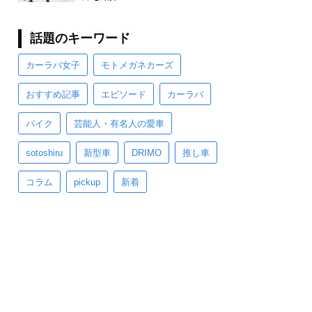
話題のキーワード
カーラバ女子
モトメガネカーズ
おすすめ記事
エピソード
カーラバ
バイク
芸能人・有名人の愛車
sotoshiru
新型車
DRIMO
推し車
コラム
pickup
新着