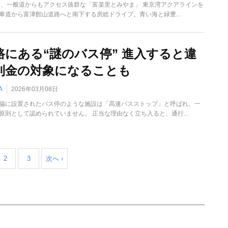
も、一般道からもアクセス抜群な「富楽里とみやま」 東京湾アクアラインを
車道から富津館山道路へと南下する房総ドライブ。青い海と緑豊...
路にある“謎のバス停” 進入すると違
則金の対象になることも
A
2026年03月08日
脇に設置されたバス停のような施設は「高速バスストップ」と呼ばれ、一
原則として認められていません。 正当な理由なく立ち入ると、通行...
2
3
次へ ›