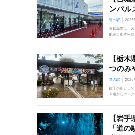
ンパル
道の駅
202
東松島市は、宮
航空自衛隊松島
【栃木
つのみ
道の駅
202
餃子の街として
車道からのアク
【岩手
「道の