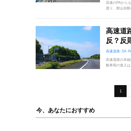
高速のPAから
渡り、館山自動
高速道
反？反
高速道路･SA･P
高速道路の本線
般車両の進入は
1
今、あなたにおすすめ