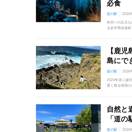
必食
道の駅
202
本州一の広大な
る岩手県岩泉町
【鹿児
島にで
道の駅
202
2024年末に
濃く残る情熱の
自然と
「道の駅
道の駅
202