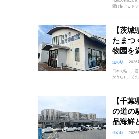
伝統の和紙文化
駆け抜けるドラ
【茨城
たまつ
物園を
道の駅
202
日本で唯一、霞
がうら）。その
【千葉
の道の
品海鮮
道の駅
202