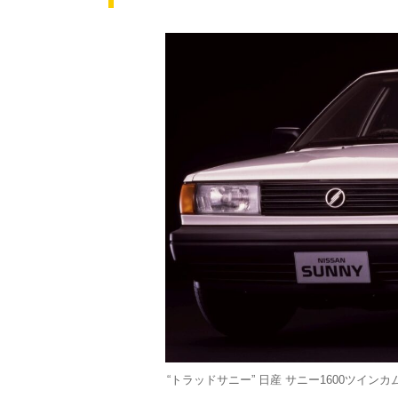
“トラッドサニー” 日産 サニー1600ツインカム