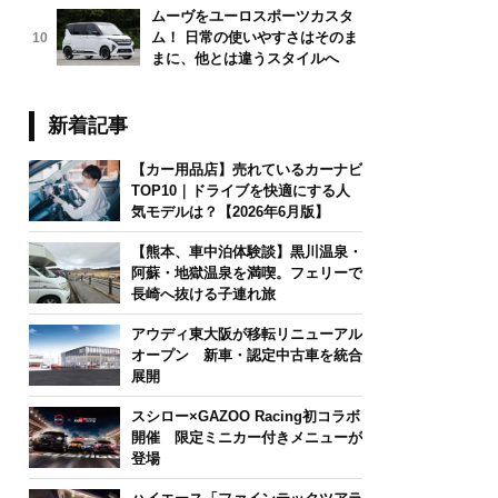
ムーヴをユーロスポーツカスタ
ム！ 日常の使いやすさはそのま
10
まに、他とは違うスタイルへ
新着記事
【カー用品店】売れているカーナビ
TOP10｜ドライブを快適にする人
気モデルは？【2026年6月版】
【熊本、車中泊体験談】黒川温泉・
阿蘇・地獄温泉を満喫。フェリーで
長崎へ抜ける子連れ旅
アウディ東大阪が移転リニューアル
オープン 新車・認定中古車を統合
展開
スシロー×GAZOO Racing初コラボ
開催 限定ミニカー付きメニューが
登場