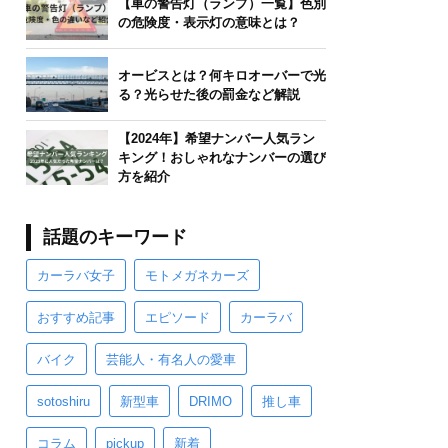
【車の警告灯（ランプ）一覧】色別
の危険度・表示灯の意味とは？
オービスとは？何キロオーバーで光
る？光らせた後の罰金など解説
【2024年】希望ナンバー人気ラン
キング！おしゃれなナンバーの選び
方を紹介
話題のキーワード
カーラバ女子
モトメガネカーズ
おすすめ記事
エピソード
カーラバ
バイク
芸能人・有名人の愛車
sotoshiru
新型車
DRIMO
推し車
コラム
pickup
新着