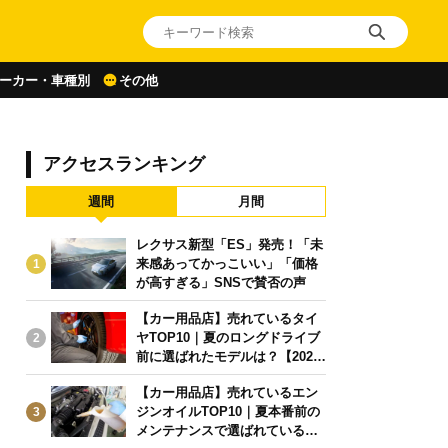
ーカー・車種別
その他
アクセスランキング
週間
月間
レクサス新型「ES」発売！「未
来感あってかっこいい」「価格
1
が高すぎる」SNSで賛否の声
【カー用品店】売れているタイ
ヤTOP10｜夏のロングドライブ
2
前に選ばれたモデルは？【2026
年6月版】
【カー用品店】売れているエン
ジンオイルTOP10｜夏本番前の
3
メンテナンスで選ばれている人