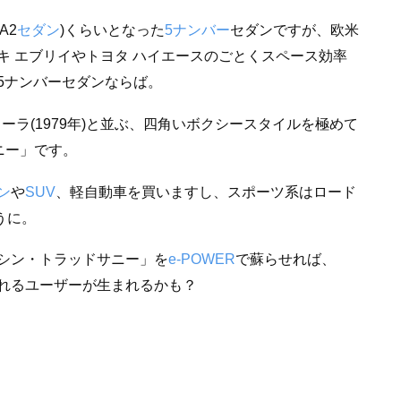
A2
セダン
)くらいとなった
5ナンバー
セダンですが、欧米
キ エブリイやトヨタ ハイエースのごとくスペース効率
5ナンバーセダンならば。
ーラ(1979年)と並ぶ、四角いボクシースタイルを極めて
ニー」です。
ン
や
SUV
、軽自動車を買いますし、スポーツ系はロード
うに。
シン・トラッドサニー」を
e-POWER
で蘇らせれば、
れるユーザーが生まれるかも？