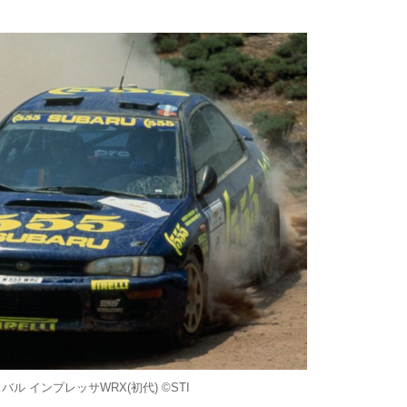
ル インプレッサWRX(初代) ©STI