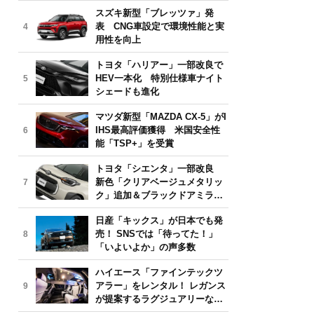
気モデルは？【2026年6月版】
スズキ新型「ブレッツァ」発
表 CNG車設定で環境性能と実
4
用性を向上
トヨタ「ハリアー」一部改良で
HEV一本化 特別仕様車ナイト
5
シェードも進化
マツダ新型「MAZDA CX-5」がI
IHS最高評価獲得 米国安全性
6
能「TSP+」を受賞
トヨタ「シエンタ」一部改良
新色「クリアベージュメタリッ
7
ク」追加＆ブラックドアミラー
採用
日産「キックス」が日本でも発
売！ SNSでは「待ってた！」
8
「いよいよか」の声多数
ハイエース「ファインテックツ
アラー」をレンタル！ レガンス
9
が提案するラグジュアリーな移
動体験