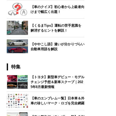
【車のクイズ】初心者から上級者向
けまで幅広く出題！
【くるまTips】運転の苦手意識を
解消するヒントを解説！
【ややこし語】違いが分かりづらい
自動車用語を解説
特集
【トヨタ】新型車デビュー・モデル
チェンジ予想＆新車スクープ｜202
5年8月最新情報
【車のエンブレム一覧】日本車＆外
車の珍しいマーク・ロゴを完全網羅