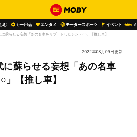
しむ
カー用品
エンタメ
モータースポーツ
イベント
メ
代に蘇らせる妄想「あの名車をリブートしたシン・○○」【推し車】
2022年08月09日
更新
代に蘇らせる妄想「あの名車
○」【推し車】