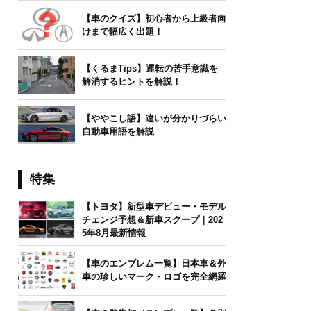
【車のクイズ】初心者から上級者向
けまで幅広く出題！
【くるまTips】運転の苦手意識を
解消するヒントを解説！
【ややこし語】違いが分かりづらい
自動車用語を解説
特集
【トヨタ】新型車デビュー・モデル
チェンジ予想＆新車スクープ｜202
5年8月最新情報
【車のエンブレム一覧】日本車＆外
車の珍しいマーク・ロゴを完全網羅