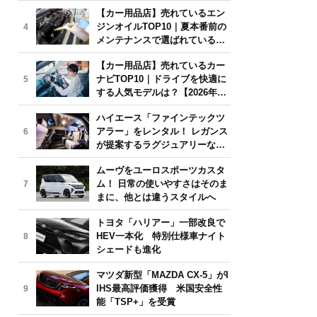
年6月版】
【カー用品店】売れているエン
ジンオイルTOP10｜夏本番前の
4
メンテナンスで選ばれている人
気モデルは？【2026年6月版】
【カー用品店】売れているカー
ナビTOP10｜ドライブを快適に
5
する人気モデルは？【2026年6
月版】
ハイエース「ファインテックツ
アラー」をレンタル！ レガンス
6
が提案するラグジュアリーな移
動体験
ムーヴをユーロスポーツカスタ
ム！ 日常の使いやすさはそのま
7
まに、他とは違うスタイルへ
トヨタ「ハリアー」一部改良で
HEV一本化 特別仕様車ナイト
8
シェードも進化
マツダ新型「MAZDA CX-5」がI
IHS最高評価獲得 米国安全性
9
能「TSP+」を受賞