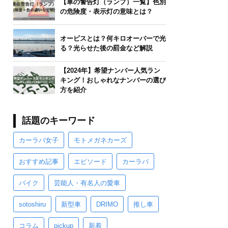
【車の警告灯（ランプ）一覧】色別
の危険度・表示灯の意味とは？
オービスとは？何キロオーバーで光
る？光らせた後の罰金など解説
【2024年】希望ナンバー人気ラン
キング！おしゃれなナンバーの選び
方を紹介
話題のキーワード
カーラバ女子
モトメガネカーズ
おすすめ記事
エピソード
カーラバ
バイク
芸能人・有名人の愛車
sotoshiru
新型車
DRIMO
推し車
コラム
pickup
新着