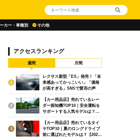
ーカー・車種別
その他
アクセスランキング
週間
月間
レクサス新型「ES」発売！「未
来感あってかっこいい」「価格
1
が高すぎる」SNSで賛否の声
【カー用品店】売れているレー
ダー探知機TOP10｜安全運転を
2
サポートする人気モデルは？【2
026年6月版】
【カー用品店】売れているタイ
ヤTOP10｜夏のロングドライブ
3
前に選ばれたモデルは？【2026