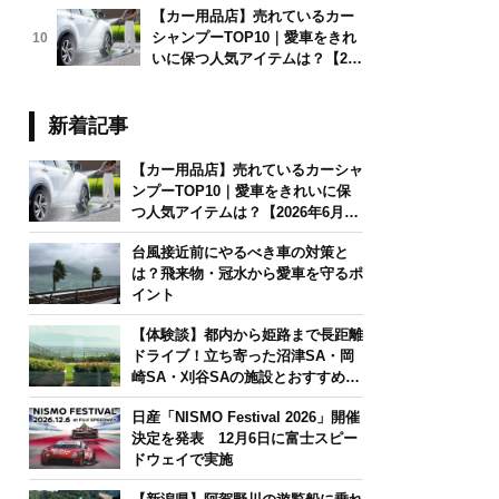
【カー用品店】売れているカー
シャンプーTOP10｜愛車をきれ
10
いに保つ人気アイテムは？【202
6年6月版】
新着記事
【カー用品店】売れているカーシャ
ンプーTOP10｜愛車をきれいに保
つ人気アイテムは？【2026年6月
版】
台風接近前にやるべき車の対策と
は？飛来物・冠水から愛車を守るポ
イント
【体験談】都内から姫路まで長距離
ドライブ！立ち寄った沼津SA・岡
崎SA・刈谷SAの施設とおすすめグ
ルメを紹介
日産「NISMO Festival 2026」開催
決定を発表 12月6日に富士スピー
ドウェイで実施