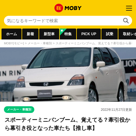
ホーム
新着
新型車
特集
PICK UP
試乗
取材レ
MOBY[モビー]
>
メーカー・車種別
>
スポーティーミニバンブーム、覚えてる？牽引役から幕引
メーカー・車種別
2022年11月27日
更新
スポーティーミニバンブーム、覚えてる？牽引役か
ら幕引き役となった車たち【推し車】