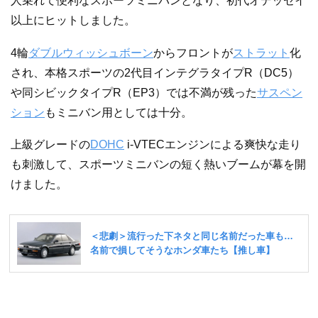
人乗れて便利なスポーツミニバンとなり、初代オデッセイ
以上にヒットしました。
4輪
ダブルウィッシュボーン
からフロントが
ストラット
化
され、本格スポーツの2代目インテグラタイプR（DC5）
や同シビックタイプR（EP3）では不満が残った
サスペン
ション
もミニバン用としては十分。
上級グレードの
DOHC
i-VTECエンジンによる爽快な走り
も刺激して、スポーツミニバンの短く熱いブームが幕を開
けました。