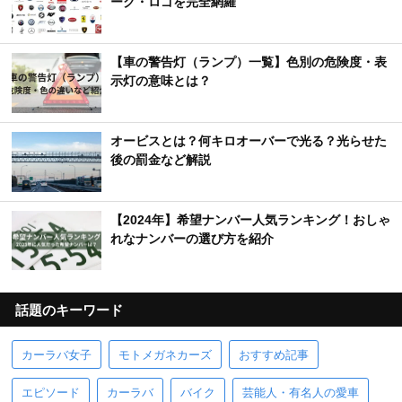
ーク・ロゴを完全網羅
【車の警告灯（ランプ）一覧】色別の危険度・表
示灯の意味とは？
オービスとは？何キロオーバーで光る？光らせた
後の罰金など解説
【2024年】希望ナンバー人気ランキング！おしゃ
れなナンバーの選び方を紹介
話題のキーワード
カーラバ女子
モトメガネカーズ
おすすめ記事
エピソード
カーラバ
バイク
芸能人・有名人の愛車