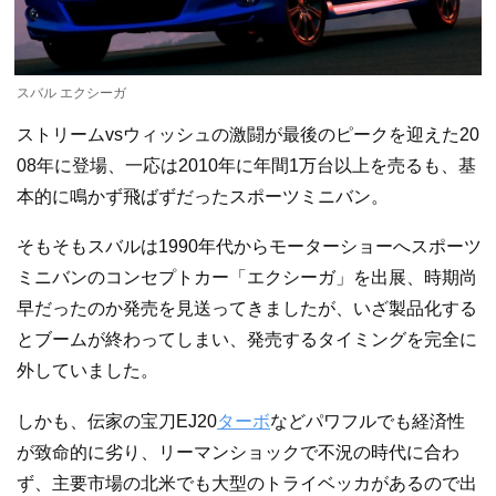
スバル エクシーガ
ストリームvsウィッシュの激闘が最後のピークを迎えた20
08年に登場、一応は2010年に年間1万台以上を売るも、基
本的に鳴かず飛ばずだったスポーツミニバン。
そもそもスバルは1990年代からモーターショーへスポーツ
ミニバンのコンセプトカー「エクシーガ」を出展、時期尚
早だったのか発売を見送ってきましたが、いざ製品化する
とブームが終わってしまい、発売するタイミングを完全に
外していました。
しかも、伝家の宝刀EJ20
ターボ
などパワフルでも経済性
が致命的に劣り、リーマンショックで不況の時代に合わ
ず、主要市場の北米でも大型のトライベッカがあるので出