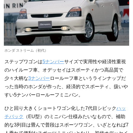
ホンダ ストリーム（初代）
ステップワゴンは
5ナンバー
サイズで実用性や経済性重視
のハイルーフ車、オデッセイはスポーティかつ高品質で
少々大柄な
3ナンバー
ロールーフ車というラインナップだ
った当時のホンダが作った、経済的でスポーティ、扱いや
すい5ナンバーロールーフミニバン。
ひと回り大きくショートワゴン化した7代目シビック
ハッ
チバック
（EU型）のミニバン仕様みたいなもので、補助
的な3列目は畳んで普段はスポーツワゴン、いざとなれば7