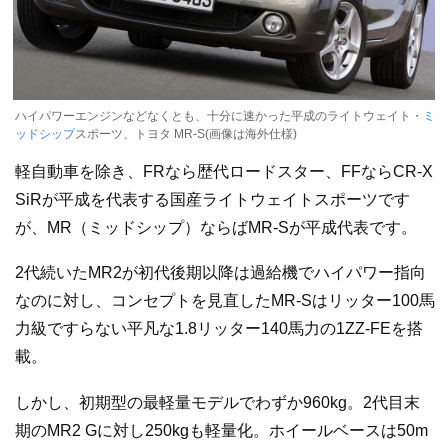
ハイパワーエンジンなどなくとも、十分に速かった平成のライトウェイト・
ミ
ッドシップ
スポーツ、トヨタ MR-S(画像は海外仕様)
軽自動車を除き、FRなら歴代ロードスター、FFならCR-X
SiRが平成を代表する国産ライトウェイトスポーツです
が、MR（ミッドシップ）ならばMR-Sが平成代表です。
2代続いたMR2が初代後期以降は過給機でハイパワー指向
なのに対し、コンセプトを見直したMR-Sはリッター100馬
力級ですらない平凡な1.8リッター140馬力の1ZZ-FEを搭
載。
しかし、初期型の最軽量モデルでわずか960kg。2代目末
期のMR2 Gに対し250kgも軽量化。ホイールベースは50m