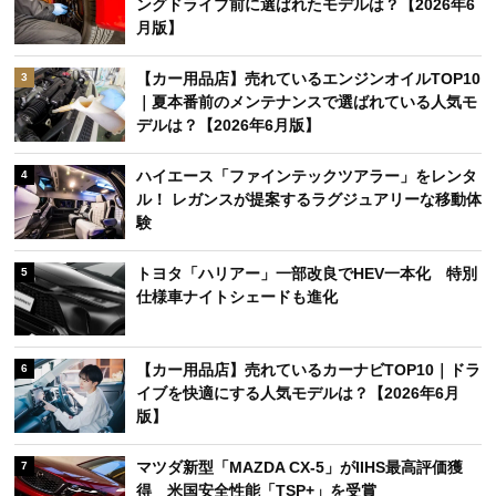
ングドライブ前に選ばれたモデルは？【2026年6
月版】
【カー用品店】売れているエンジンオイルTOP10
3
｜夏本番前のメンテナンスで選ばれている人気モ
デルは？【2026年6月版】
ハイエース「ファインテックツアラー」をレンタ
4
ル！ レガンスが提案するラグジュアリーな移動体
験
トヨタ「ハリアー」一部改良でHEV一本化 特別
5
仕様車ナイトシェードも進化
【カー用品店】売れているカーナビTOP10｜ドラ
6
イブを快適にする人気モデルは？【2026年6月
版】
マツダ新型「MAZDA CX-5」がIIHS最高評価獲
7
得 米国安全性能「TSP+」を受賞