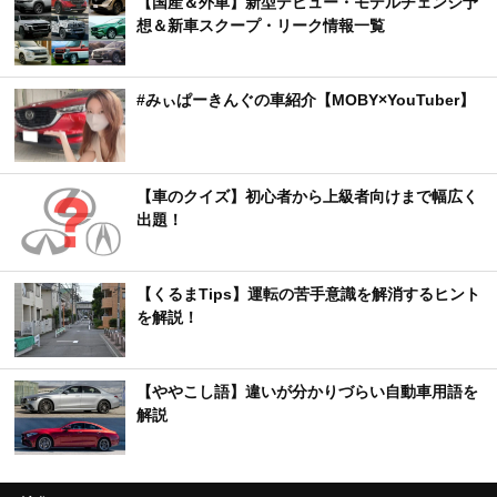
【国産＆外車】新型デビュー・モデルチェンジ予
想＆新車スクープ・リーク情報一覧
#みぃぱーきんぐの車紹介【MOBY×YouTuber】
【車のクイズ】初心者から上級者向けまで幅広く
出題！
【くるまTips】運転の苦手意識を解消するヒント
を解説！
【ややこし語】違いが分かりづらい自動車用語を
解説