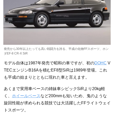
発売から30年以上たっても高い戦闘力を誇る、平成の化物FFスポーツ、ホン
ダEF-8 CR-X SiR
モデル自体は1987年発売で昭和の車ですが、初の
DOHC
V
TECエンジンB16Aを積むEF8型SiRは1989年登場。これ
も平成の始まりとともに現れた車と言えます。
あくまで実用車ベースの姉妹車シビックSiRより20kg軽
く、
ホイールベース
など200mmも短いため、鬼のような
旋回性能が求められる競技では大活躍したFFライトウェイ
トスポーツ。