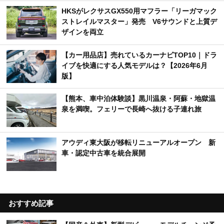
HKSがレクサスGX550用マフラー「リーガマック
ストレイルマスター」発売 V6サウンドと上質デ
ザインを両立
【カー用品店】売れているカーナビTOP10｜ドラ
イブを快適にする人気モデルは？【2026年6月
版】
【熊本、車中泊体験談】黒川温泉・阿蘇・地獄温
泉を満喫。フェリーで長崎へ抜ける子連れ旅
アウディ東大阪が移転リニューアルオープン 新
車・認定中古車を統合展開
おすすめ記事