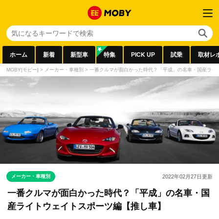
ホーム
新着
新型車
特集
PICK UP
試乗
取材レ
MOBY[モビー]
>
メーカー・車種別
>
一番クルマが面白かった時代？「平成」の名車・国産ライ
メーカー・車種別
2022年02月27日
更新
一番クルマが面白かった時代？「平成」の名車・国
産ライトウェイトスポーツ編【推し車】