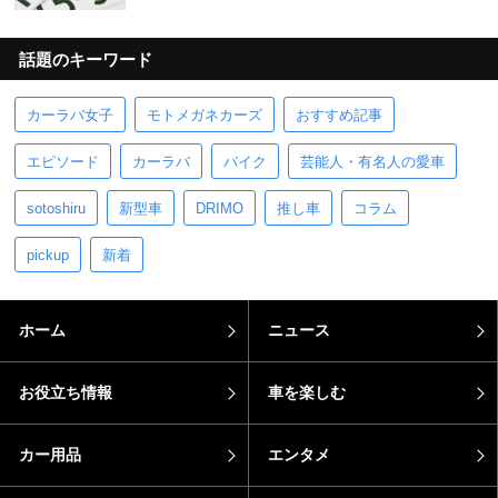
話題のキーワード
カーラバ女子
モトメガネカーズ
おすすめ記事
エピソード
カーラバ
バイク
芸能人・有名人の愛車
sotoshiru
新型車
DRIMO
推し車
コラム
pickup
新着
ホーム
ニュース
お役立ち情報
車を楽しむ
カー用品
エンタメ