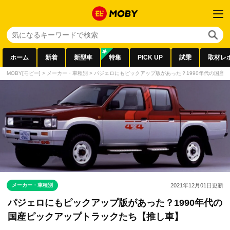
ホーム
新着
新型車
特集
PICK UP
試乗
取材レ
MOBY[モビー]
>
メーカー・車種別
>
パジェロにもピックアップ版があった？1990年代の国産
メーカー・車種別
2021年12月01日
更新
パジェロにもピックアップ版があった？1990年代の
国産ピックアップトラックたち【推し車】