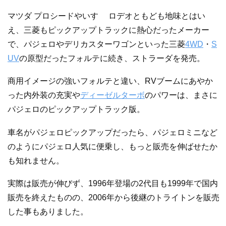
マツダ プロシードやいすゞ ロデオともども地味とはい
え、三菱もピックアップトラックに熱心だったメーカー
で、パジェロやデリカスターワゴンといった三菱
4WD
・
S
UV
の原型だったフォルテに続き、ストラーダを発売。
商用イメージの強いフォルテと違い、RVブームにあやか
った内外装の充実や
ディーゼル
ターボ
のパワーは、まさに
パジェロのピックアップトラック版。
車名がパジェロピックアップだったら、パジェロミニなど
のようにパジェロ人気に便乗し、もっと販売を伸ばせたか
も知れません。
実際は販売が伸びず、1996年登場の2代目も1999年で国内
販売を終えたものの、2006年から後継のトライトンを販売
した事もありました。