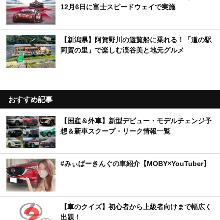
12月6日に富士スピードウェイで実施
【新潟県】阿賀野川の遊覧船に乗れる！「道の駅
阿賀の里」で楽しむ渓谷美と地元グルメ
おすすめ記事
【国産＆外車】新型デビュー・モデルチェンジ予
想＆新車スクープ・リーク情報一覧
#みぃぱーきんぐの車紹介【MOBY×YouTuber】
【車のクイズ】初心者から上級者向けまで幅広く
出題！