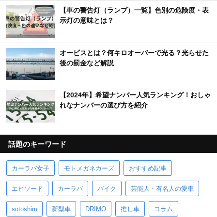
【車の警告灯（ランプ）一覧】色別の危険度・表
示灯の意味とは？
オービスとは？何キロオーバーで光る？光らせた
後の罰金など解説
【2024年】希望ナンバー人気ランキング！おしゃ
れなナンバーの選び方を紹介
話題のキーワード
カーラバ女子
モトメガネカーズ
おすすめ記事
エピソード
カーラバ
バイク
芸能人・有名人の愛車
sotoshiru
新型車
DRIMO
推し車
コラム