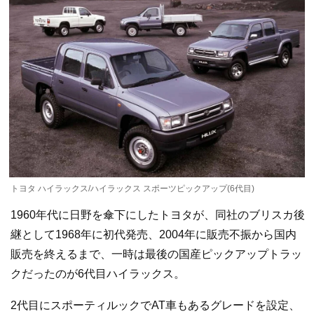
トヨタ ハイラックス/ハイラックス スポーツピックアップ(6代目)
1960年代に日野を傘下にしたトヨタが、同社のブリスカ後
継として1968年に初代発売、2004年に販売不振から国内
販売を終えるまで、一時は最後の国産ピックアップトラッ
クだったのが6代目ハイラックス。
2代目にスポーティルックでAT車もあるグレードを設定、