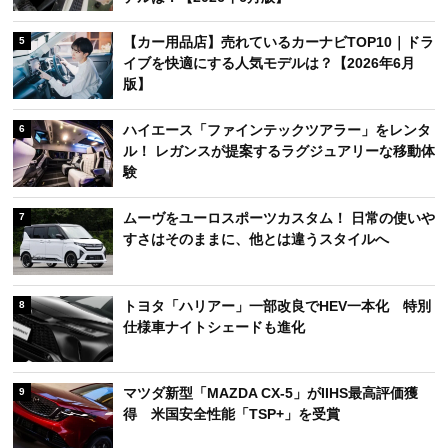
【カー用品店】売れているカーナビTOP10｜ドラ
5
イブを快適にする人気モデルは？【2026年6月
版】
ハイエース「ファインテックツアラー」をレンタ
6
ル！ レガンスが提案するラグジュアリーな移動体
験
ムーヴをユーロスポーツカスタム！ 日常の使いや
7
すさはそのままに、他とは違うスタイルへ
トヨタ「ハリアー」一部改良でHEV一本化 特別
8
仕様車ナイトシェードも進化
マツダ新型「MAZDA CX-5」がIIHS最高評価獲
9
得 米国安全性能「TSP+」を受賞