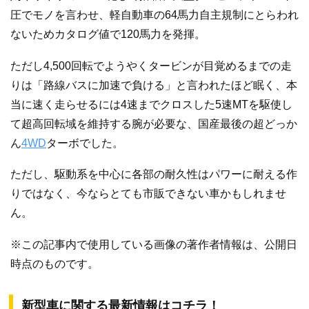
圧でモノを言わせ、軽自動車の64馬力自主規制にとらわれ
ないためカタログ値で120馬力を発揮。
ただし4,500回転でようやくタービンが目覚めるまでの走
りは「路線バスに加速で負ける」と言われたほど眠く、本
当に速く走らせるには4速までクロスした5速MTを駆使し
て超高回転域を維持する腕が必要な、国産最後の超どっか
ん
4WD
ターボでした。
ただし、駆動系を中心に各部の耐久性はパワーに耐える作
りではなく、今ならとても市販できない車かもしれませ
ん。
※この記事内で使用している画像の著作者情報は、公開日
時点のものです。
新型車に関する最新情報はコチラ！