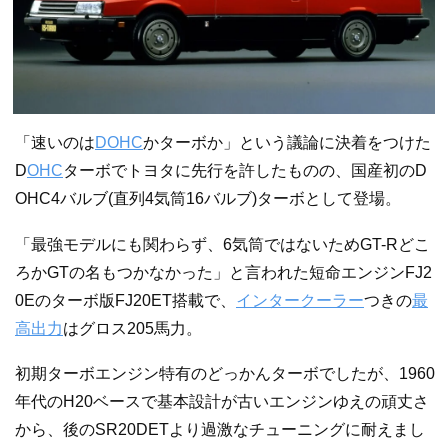
「速いのは
DOHC
かターボか」という議論に決着をつけた
D
OHC
ターボでトヨタに先行を許したものの、国産初のD
OHC4バルブ(直列4気筒16バルブ)ターボとして登場。
「最強モデルにも関わらず、6気筒ではないためGT-Rどこ
ろかGTの名もつかなかった」と言われた短命エンジンFJ2
0Eのターボ版FJ20ET搭載で、
インタークーラー
つきの
最
高出力
はグロス205馬力。
初期ターボエンジン特有のどっかんターボでしたが、1960
年代のH20ベースで基本設計が古いエンジンゆえの頑丈さ
から、後のSR20DETより過激なチューニングに耐えまし