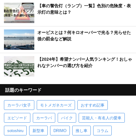
【車の警告灯（ランプ）一覧】色別の危険度・表
示灯の意味とは？
オービスとは？何キロオーバーで光る？光らせた
後の罰金など解説
【2024年】希望ナンバー人気ランキング！おしゃ
れなナンバーの選び方を紹介
話題のキーワード
カーラバ女子
モトメガネカーズ
おすすめ記事
エピソード
カーラバ
バイク
芸能人・有名人の愛車
sotoshiru
新型車
DRIMO
推し車
コラム