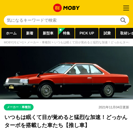
ホーム
新着
新型車
特集
PICK UP
試乗
取材レ
MOBY[モビー]
>
メーカー・車種別
>
いつもは眠くて目が覚めると猛烈な加速！どっかんターボ
メーカー・車種別
2021年11月04日
更新
いつもは眠くて目が覚めると猛烈な加速！どっかん
ターボを搭載した車たち【推し車】