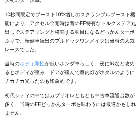
ダ初のターボ車。
10秒間限定でブースト10%増しのスクランブルブースト機
能により、アクセル全開時は昔のFF特有なトルクステア丸
出しでステアリングと格闘する羽目になるどっかんターボ
ぶりで、転倒車続出のブルドックワンメイクは当時の人気
レースでした。
当時の
ボディ剛性
が低いホンダ車らしく、夜に峠など攻め
るとボディが歪み、ドアが緩んで室内灯がホタルのように
チカチカ光ったのも印象的です。
初代シティの中ではカブリオレともども中古車流通台数が
多く、当時のFFどっかんターボを味わうには最適かもしれ
ません。