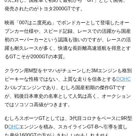
のに対し、国産車で初めて最初から「GT」として開発、
発売されたのがトヨタ2000GTです。
映画「007はニ度死ぬ」でボンドカーとして登場したオー
プンカー仕様や、スピード記録、レースでの活躍から国産
初のスーパーカーという認識も強いのですが、レースの活
躍も耐久レースが多く、快適な長距離高速巡航を得意とす
るGTこそが2000GTの本質。
クラウン用M型をヤマハがチューンした3Mエンジンも格別
ピーキーな性格ではない、上質な走りを信条とする
DOHC
2バルブエンジンであり、むしろ国産初期の傑作GTです
が、戦後日本車史の名車として人気は高く、オークション
ではソコソコ高値がつきます。
むしろスポーツGTとしては、3代目コロナをベースに9R型
D
OHC
エンジンを積み、スカイラインGT-Bへ引導を渡し
た弟分1600GTの方がふさわしいかもしれません。