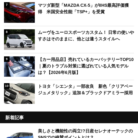
マツダ新型「MAZDA CX-5」がIIHS最高評価獲
7
得 米国安全性能「TSP+」を受賞
ムーヴをユーロスポーツカスタム！ 日常の使いや
8
すさはそのままに、他とは違うスタイルへ
【カー用品店】売れているカーバッテリーTOP10
9
｜夏のトラブル対策に選ばれている人気モデル
は？【2026年6月版】
トヨタ「シエンタ」一部改良 新色「クリアベー
10
ジュメタリック」追加＆ブラックドアミラー採用
新着記事
美しさと機能性の両立!?日産セレナオーテックの
SNSでの絶賛ポイントとは？