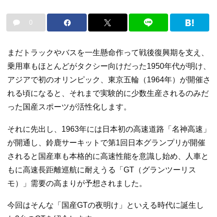
0
まだトラックやバスを一生懸命作って戦後復興期を支え、
乗用車もほとんどがタクシー向けだった1950年代が明け、
アジアで初のオリンピック、東京五輪（1964年）が開催さ
れる頃になると、それまで実験的に少数生産されるのみだ
った国産スポーツが活性化します。
それに先出し、1963年には日本初の高速道路「名神高速」
が開通し、鈴鹿サーキットで第1回日本グランプリが開催
されると国産車も本格的に高速性能を意識し始め、人車と
もに高速長距離巡航に耐えうる「GT（グランツーリス
モ）」需要の高まりが予想されました。
今回はそんな「国産GTの夜明け」といえる時代に誕生し