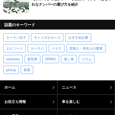
れなナンバーの選び方を紹介
話題のキーワード
カーラバ女子
モトメガネカーズ
おすすめ記事
エピソード
カーラバ
バイク
芸能人・有名人の愛車
sotoshiru
新型車
DRIMO
推し車
コラム
pickup
新着
ホーム
ニュース
お役立ち情報
車を楽しむ