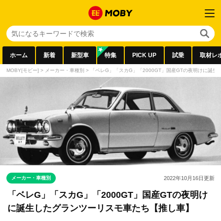
ホーム
新着
新型車
特集
PICK UP
試乗
取材レ
MOBY[モビー]
>
メーカー・車種別
>
「ベレG」「スカG」「2000GT」国産GTの夜明けに誕
メーカー・車種別
2022年10月16日
更新
「ベレG」「スカG」「2000GT」国産GTの夜明け
に誕生したグランツーリスモ車たち【推し車】