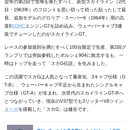
翌年の第2回で雪辱を果たすべく、新型スカイライン（2代
目・1963年）のフロントを思い切って切った貼ったして延
長、追加モデルのグロリア・スーパー6（1964年）用の2L
直6
SOHC
エンジンG7を詰め込み、ウェーバーキャブ3連
装でチューンしたのがスカイラインGT。
レースの参加規則を満たすべく100台限定で生産、第2回グ
ランプリでは突如参戦したポルシェ904に敗北するも、一
時はトップを走って「スカG伝説」を生みました。
この活躍でスカGは人気となって量産化、3キャブ仕様（G
T-B）、ウェーバーキャブ不足から生まれたシングルキャ
ブ仕様（GT-A）が生まれ、次世代のスカイラインGT-Rへ
とつながっていき、現在のV37型でも3リッターV6ツイン
ターボ
を搭載した「スカG」は健在です。