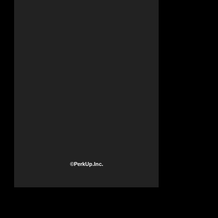
©PerkUp.Inc.