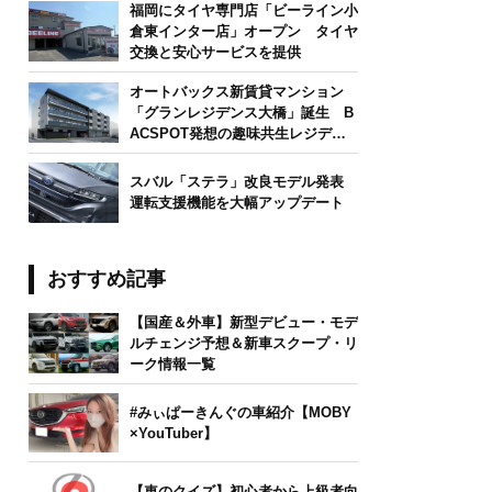
福岡にタイヤ専門店「ビーライン小
倉東インター店」オープン タイヤ
交換と安心サービスを提供
オートバックス新賃貸マンション
「グランレジデンス大橋」誕生 B
ACSPOT発想の趣味共生レジデン
ス
スバル「ステラ」改良モデル発表
運転支援機能を大幅アップデート
おすすめ記事
【国産＆外車】新型デビュー・モデ
ルチェンジ予想＆新車スクープ・リ
ーク情報一覧
#みぃぱーきんぐの車紹介【MOBY
×YouTuber】
【車のクイズ】初心者から上級者向