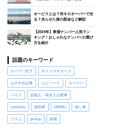
オービスとは？何キロオーバーで光
る？光らせた後の罰金など解説
【2024年】希望ナンバー人気ラン
キング！おしゃれなナンバーの選び
方を紹介
話題のキーワード
カーラバ女子
モトメガネカーズ
おすすめ記事
エピソード
カーラバ
バイク
芸能人・有名人の愛車
sotoshiru
新型車
DRIMO
推し車
コラム
pickup
新着