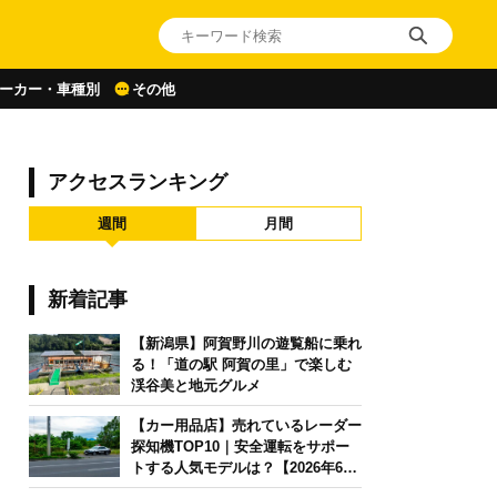
ーカー・車種別
その他
アクセスランキング
週間
月間
新着記事
【新潟県】阿賀野川の遊覧船に乗れ
る！「道の駅 阿賀の里」で楽しむ
渓谷美と地元グルメ
【カー用品店】売れているレーダー
探知機TOP10｜安全運転をサポー
トする人気モデルは？【2026年6月
版】