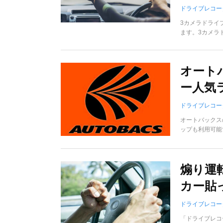
ドライブレコー
3カメラドライ
ます。3カメラド
オート
ー人気ラ
ドライブレコー
オートバックス
ップも利用可能
煽り運
カー貼
ドライブレコー
「ドライブレコ