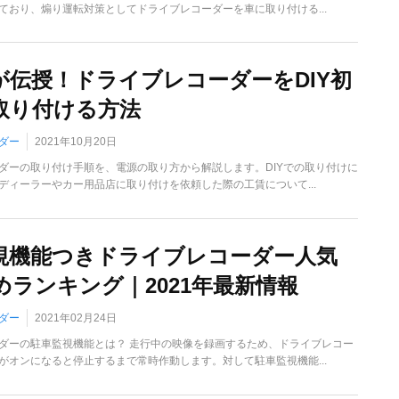
ており、煽り運転対策としてドライブレコーダーを車に取り付ける...
が伝授！ドライブレコーダーをDIY初
取り付ける方法
ダー
2021年10月20日
ダーの取り付け手順を、電源の取り方から解説します。DIYでの取り付けに
ディーラーやカー用品店に取り付けを依頼した際の工賃について...
視機能つきドライブレコーダー人気
めランキング｜2021年最新情報
ダー
2021年02月24日
ダーの駐車監視機能とは？ 走行中の映像を録画するため、ドライブレコー
がオンになると停止するまで常時作動します。対して駐車監視機能...