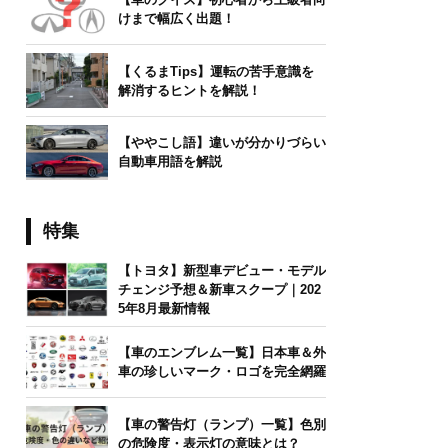
けまで幅広く出題！
【くるまTips】運転の苦手意識を
解消するヒントを解説！
【ややこし語】違いが分かりづらい
自動車用語を解説
特集
【トヨタ】新型車デビュー・モデル
チェンジ予想＆新車スクープ｜202
5年8月最新情報
【車のエンブレム一覧】日本車＆外
車の珍しいマーク・ロゴを完全網羅
【車の警告灯（ランプ）一覧】色別
の危険度・表示灯の意味とは？