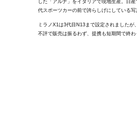
した「アルナ」をイタリアで現地生産。日産
代スポーツカーの前で誇らしげにしている写
ミラノX1は3代目N13まで設定されました
不評で販売は振るわず、提携も短期間で終わ