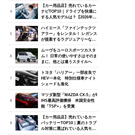
気モデルは？【2026年6月版】
【カー用品店】売れているカー
ナビTOP10｜ドライブを快適に
4
する人気モデルは？【2026年6
月版】
ハイエース「ファインテックツ
アラー」をレンタル！ レガンス
5
が提案するラグジュアリーな移
動体験
ムーヴをユーロスポーツカスタ
ム！ 日常の使いやすさはそのま
6
まに、他とは違うスタイルへ
トヨタ「ハリアー」一部改良で
HEV一本化 特別仕様車ナイト
7
シェードも進化
マツダ新型「MAZDA CX-5」がI
IHS最高評価獲得 米国安全性
8
能「TSP+」を受賞
【カー用品店】売れているカー
バッテリーTOP10｜夏のトラブ
9
ル対策に選ばれている人気モデ
ルは？【2026年6月版】