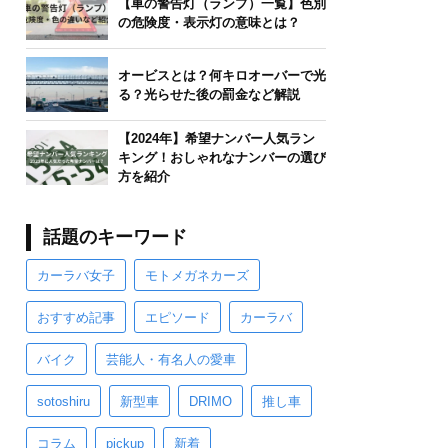
【車の警告灯（ランプ）一覧】色別
の危険度・表示灯の意味とは？
オービスとは？何キロオーバーで光
る？光らせた後の罰金など解説
【2024年】希望ナンバー人気ラン
キング！おしゃれなナンバーの選び
方を紹介
話題のキーワード
カーラバ女子
モトメガネカーズ
おすすめ記事
エピソード
カーラバ
バイク
芸能人・有名人の愛車
sotoshiru
新型車
DRIMO
推し車
コラム
pickup
新着