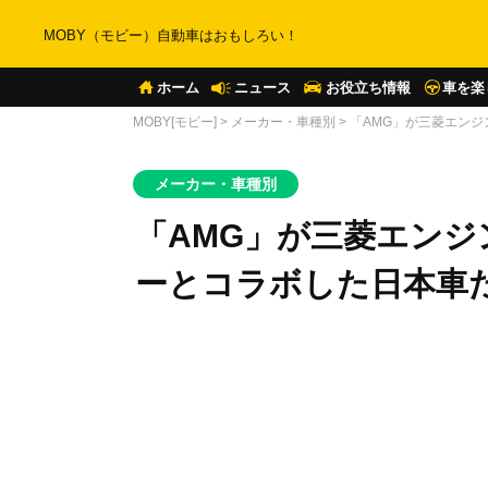
MOBY（モビー）自動車はおもしろい！
ホーム
ニュース
お役立ち情報
車を楽
MOBY[モビー]
>
メーカー・車種別
>
「AMG」が三菱エン
メーカー・車種別
「AMG」が三菱エン
ーとコラボした日本車