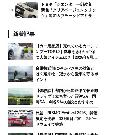
トヨタ「シエンタ」一部改良
新色「クリアベージュメタリッ
10
ク」追加＆ブラックドアミラー
採用
新着記事
【カー用品店】売れているカーシャ
ンプーTOP10｜愛車をきれいに保
つ人気アイテムは？【2026年6月
版】
台風接近前にやるべき車の対策と
は？飛来物・冠水から愛車を守るポ
イント
【体験談】都内から姫路まで長距離
ドライブ！立ち寄った沼津SA・岡
崎SA・刈谷SAの施設とおすすめグ
ルメを紹介
日産「NISMO Festival 2026」開催
決定を発表 12月6日に富士スピー
ドウェイで実施