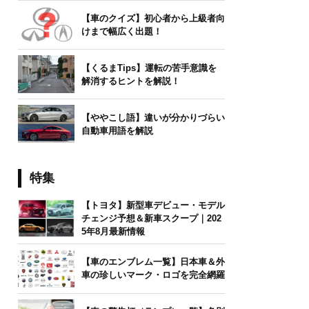
【車のクイズ】初心者から上級者向
けまで幅広く出題！
【くるまTips】運転の苦手意識を
解消するヒントを解説！
【ややこし語】違いが分かりづらい
自動車用語を解説
特集
【トヨタ】新型車デビュー・モデル
チェンジ予想＆新車スクープ｜202
5年8月最新情報
【車のエンブレム一覧】日本車＆外
車の珍しいマーク・ロゴを完全網羅