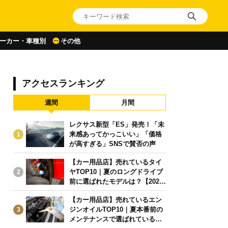
ーカー・車種別
その他
アクセスランキング
週間
月間
レクサス新型「ES」発売！「未
来感あってかっこいい」「価格
1
が高すぎる」SNSで賛否の声
【カー用品店】売れているタイ
ヤTOP10｜夏のロングドライブ
2
前に選ばれたモデルは？【2026
年6月版】
【カー用品店】売れているエン
ジンオイルTOP10｜夏本番前の
3
メンテナンスで選ばれている人