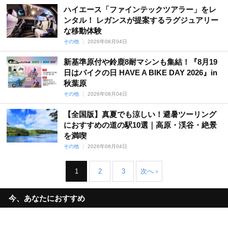
ハイエース「ファインテックツアラー」をレ
ンタル！ レガンスが提案するラグジュアリー
な移動体験
その他
2026年08月04日
新基準原付や鈴鹿8耐マシンも集結！『8月19
日はバイクの日 HAVE A BIKE DAY 2026』in
秋葉原
その他
2026年08月04日
【全国版】真夏でも涼しい！避暑ツーリング
におすすめの道の駅10選｜高原・渓谷・絶景
を満喫
その他
2026年08月04日
1
2
3
次へ ›
今、あなたにおすすめ