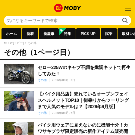
ホーム
新着
新型車
特集
PICK UP
試乗
取材レ
MOBY[モビー]
>
その他
その他（1ページ目）
セロー225Wのキャブ不調を燃調キットで再生
してみた！
その他
2026年08月07日
【バイク用品店】売れているオープンフェイ
スヘルメットTOP10｜街乗りからツーリング
まで人気のモデルは？【2026年6月版】
その他
2026年08月07日
バイク用ウェアに見えないのに機能十分！カ
ワサキプラザ限定販売の新作アイテム販売開