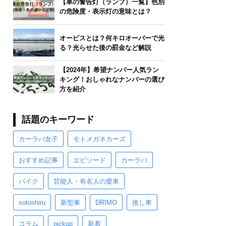
【車の警告灯（ランプ）一覧】色別
の危険度・表示灯の意味とは？
オービスとは？何キロオーバーで光
る？光らせた後の罰金など解説
【2024年】希望ナンバー人気ラン
キング！おしゃれなナンバーの選び
方を紹介
話題のキーワード
カーラバ女子
モトメガネカーズ
おすすめ記事
エピソード
カーラバ
バイク
芸能人・有名人の愛車
sotoshiru
新型車
DRIMO
推し車
コラム
pickup
新着