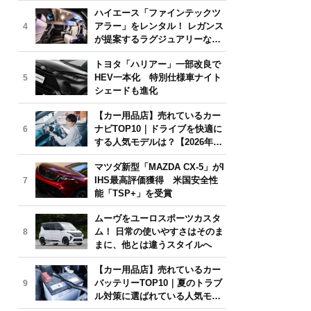
気モデルは？【2026年6月版】
ハイエース「ファインテックツ
アラー」をレンタル！ レガンス
4
が提案するラグジュアリーな移
動体験
トヨタ「ハリアー」一部改良で
HEV一本化 特別仕様車ナイト
5
シェードも進化
【カー用品店】売れているカー
ナビTOP10｜ドライブを快適に
6
する人気モデルは？【2026年6
月版】
マツダ新型「MAZDA CX-5」がI
IHS最高評価獲得 米国安全性
7
能「TSP+」を受賞
ムーヴをユーロスポーツカスタ
ム！ 日常の使いやすさはそのま
8
まに、他とは違うスタイルへ
【カー用品店】売れているカー
バッテリーTOP10｜夏のトラブ
9
ル対策に選ばれている人気モデ
ルは？【2026年6月版】