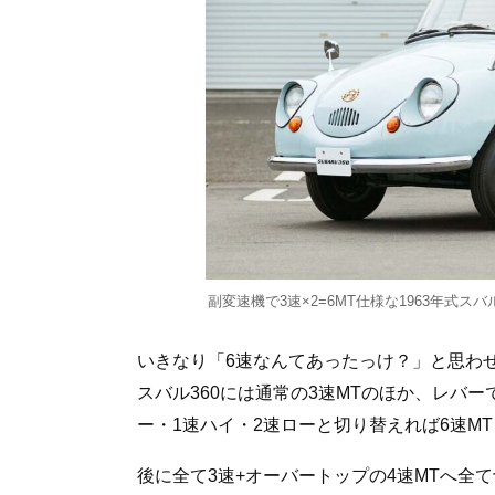
副変速機で3速×2=6MT仕様な1963年式スバ
いきなり「6速なんてあったっけ？」と思わ
スバル360には通常の3速MTのほか、レバ
ー・1速ハイ・2速ローと切り替えれば6速M
後に全て3速+オーバートップの4速MTへ全