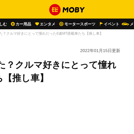
しむ
カー用品
エンタメ
モータースポーツ
イベント
メ
いた？クルマ好きにとって憧れだった6速MT搭載車たち【推し車】
2022年01月15日
更新
いた？クルマ好きにとって憧れ
ち【推し車】