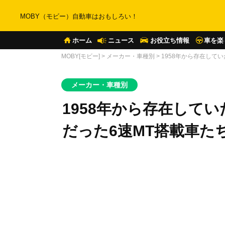
MOBY（モビー）自動車はおもしろい！
ホーム
ニュース
お役立ち情報
車を楽
MOBY[モビー]
>
メーカー・車種別
>
1958年から存在して
メーカー・車種別
1958年から存在して
だった6速MT搭載車た