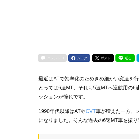
コメント
0
シェア
ポスト
送る
最近はATで効率化のためきめ細かい変速を行
とっては6速MT、それも5速MTへ巡航用の
ッションが憧れです。
1990年代以降はATや
CVT
車が増えた一方、
になりました。そんな過去の6速MT車を振