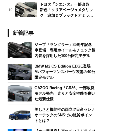
トヨタ「シエンタ」一部改良
新色「クリアベージュメタリッ
10
ク」追加＆ブラックドアミラー
採用
新着記事
ジープ「ラングラー」85周年記念
車登場 専用ホイール＆チェック柄
内装を採用した100台限定モデル
BMW M2 CS Edition EDGE登場
Mパフォーマンスパーツ装備の40台
限定モデル
GAZOO Racing「GR86」一部改良
モデル発売 走りと安全性能を磨い
た最新仕様
美しさと機能性の両立!?日産セレナ
オーテックのSNSでの絶賛ポイン
トとは？