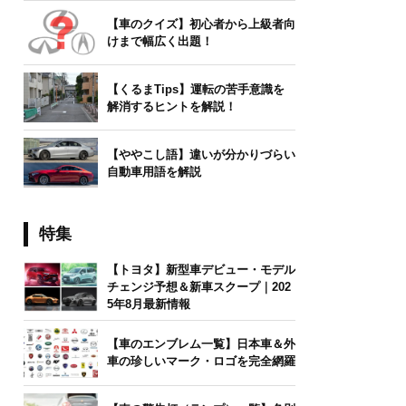
【車のクイズ】初心者から上級者向
けまで幅広く出題！
【くるまTips】運転の苦手意識を
解消するヒントを解説！
【ややこし語】違いが分かりづらい
自動車用語を解説
特集
【トヨタ】新型車デビュー・モデル
チェンジ予想＆新車スクープ｜202
5年8月最新情報
【車のエンブレム一覧】日本車＆外
車の珍しいマーク・ロゴを完全網羅