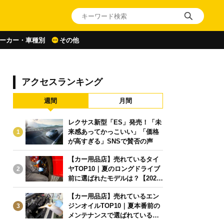
ーカー・車種別
その他
アクセスランキング
週間
月間
レクサス新型「ES」発売！「未
来感あってかっこいい」「価格
1
が高すぎる」SNSで賛否の声
【カー用品店】売れているタイ
ヤTOP10｜夏のロングドライブ
2
前に選ばれたモデルは？【2026
年6月版】
【カー用品店】売れているエン
ジンオイルTOP10｜夏本番前の
3
メンテナンスで選ばれている人