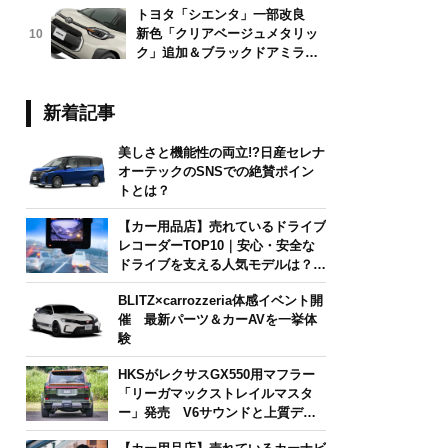
トヨタ「シエンタ」一部改良
新色「クリアベージュメタリッ
10
ク」追加＆ブラックドアミラー
採用
新着記事
美しさと機能性の両立!?日産セレナ
オーテックのSNSでの絶賛ポイン
トとは？
【カー用品店】売れているドライブ
レコーダーTOP10｜安心・安全な
ドライブを支える人気モデルは？
【2026年6月版】
BLITZ×carrozzeria体感イベント開
催 最新パーツ＆カーAVを一挙体
験
HKSがレクサスGX550用マフラー
「リーガマックストレイルマスタ
ー」発売 V6サウンドと上質デザ
インを両立