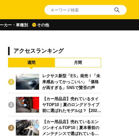
ーカー・車種別
その他
アクセスランキング
週間
月間
レクサス新型「ES」発売！「未
来感あってかっこいい」「価格
1
が高すぎる」SNSで賛否の声
【カー用品店】売れているタイ
ヤTOP10｜夏のロングドライブ
2
前に選ばれたモデルは？【2026
年6月版】
【カー用品店】売れているエン
ジンオイルTOP10｜夏本番前の
3
メンテナンスで選ばれている人