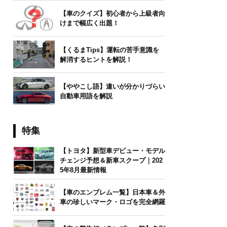
【車のクイズ】初心者から上級者向
けまで幅広く出題！
【くるまTips】運転の苦手意識を
解消するヒントを解説！
【ややこし語】違いが分かりづらい
自動車用語を解説
特集
【トヨタ】新型車デビュー・モデル
チェンジ予想＆新車スクープ｜202
5年8月最新情報
【車のエンブレム一覧】日本車＆外
車の珍しいマーク・ロゴを完全網羅