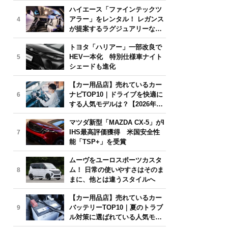
気モデルは？【2026年6月版】
ハイエース「ファインテックツ
アラー」をレンタル！ レガンス
4
が提案するラグジュアリーな移
動体験
トヨタ「ハリアー」一部改良で
HEV一本化 特別仕様車ナイト
5
シェードも進化
【カー用品店】売れているカー
ナビTOP10｜ドライブを快適に
6
する人気モデルは？【2026年6
月版】
マツダ新型「MAZDA CX-5」がI
IHS最高評価獲得 米国安全性
7
能「TSP+」を受賞
ムーヴをユーロスポーツカスタ
ム！ 日常の使いやすさはそのま
8
まに、他とは違うスタイルへ
【カー用品店】売れているカー
バッテリーTOP10｜夏のトラブ
9
ル対策に選ばれている人気モデ
ルは？【2026年6月版】