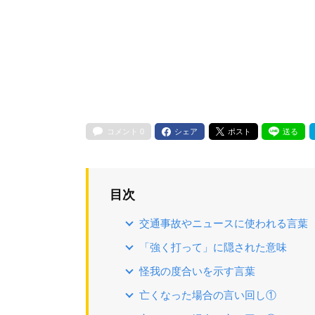
コメント
0
シェア
ポスト
送る
目次
交通事故やニュースに使われる言葉
「強く打って」に隠された意味
怪我の度合いを示す言葉
亡くなった場合の言い回し①