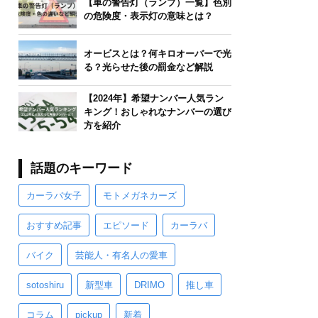
【車の警告灯（ランプ）一覧】色別
の危険度・表示灯の意味とは？
オービスとは？何キロオーバーで光
る？光らせた後の罰金など解説
【2024年】希望ナンバー人気ラン
キング！おしゃれなナンバーの選び
方を紹介
話題のキーワード
カーラバ女子
モトメガネカーズ
おすすめ記事
エピソード
カーラバ
バイク
芸能人・有名人の愛車
sotoshiru
新型車
DRIMO
推し車
コラム
pickup
新着