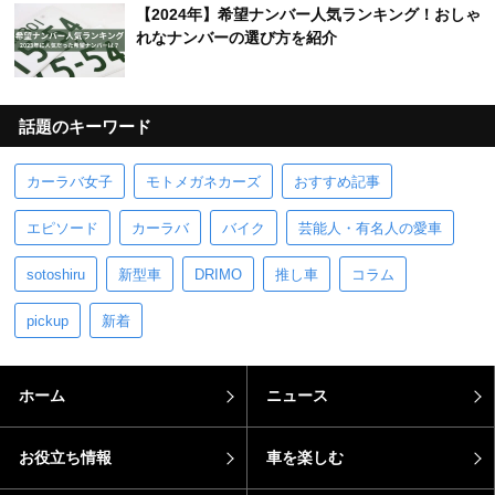
【2024年】希望ナンバー人気ランキング！おしゃ
れなナンバーの選び方を紹介
話題のキーワード
カーラバ女子
モトメガネカーズ
おすすめ記事
エピソード
カーラバ
バイク
芸能人・有名人の愛車
sotoshiru
新型車
DRIMO
推し車
コラム
pickup
新着
ホーム
ニュース
お役立ち情報
車を楽しむ