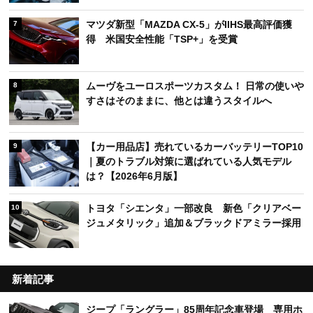
マツダ新型「MAZDA CX-5」がIIHS最高評価獲
7
得 米国安全性能「TSP+」を受賞
ムーヴをユーロスポーツカスタム！ 日常の使いや
8
すさはそのままに、他とは違うスタイルへ
【カー用品店】売れているカーバッテリーTOP10
9
｜夏のトラブル対策に選ばれている人気モデル
は？【2026年6月版】
トヨタ「シエンタ」一部改良 新色「クリアベー
10
ジュメタリック」追加＆ブラックドアミラー採用
新着記事
ジープ「ラングラー」85周年記念車登場 専用ホ