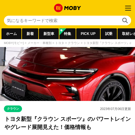
ホーム
新着
新型車
特集
PICK UP
試乗
取材レ
MOBY[モビー]
>
メーカー・車種別
>
トヨタ
>
クラウン
>
トヨタ新型『クラウン スポーツ』の
クラウン
2023年07月06日
更新
トヨタ新型『クラウン スポーツ』のパワートレイン
やグレード展開見えた！価格情報も