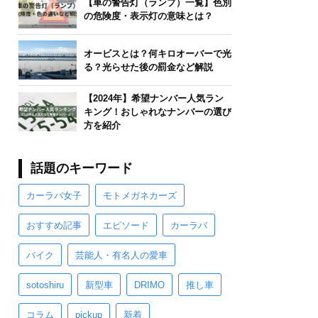
【車の警告灯（ランプ）一覧】色別
の危険度・表示灯の意味とは？
オービスとは？何キロオーバーで光
る？光らせた後の罰金など解説
【2024年】希望ナンバー人気ラン
キング！おしゃれなナンバーの選び
方を紹介
話題のキーワード
カーラバ女子
モトメガネカーズ
おすすめ記事
エピソード
カーラバ
バイク
芸能人・有名人の愛車
sotoshiru
新型車
DRIMO
推し車
コラム
pickup
新着