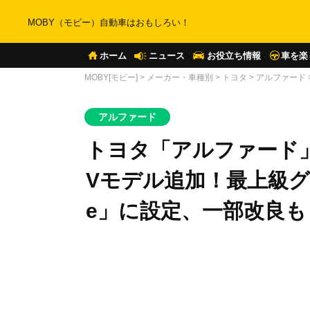
MOBY（モビー）自動車はおもしろい！
ホーム
ニュース
お役立ち情報
車を楽
MOBY[モビー]
>
メーカー・車種別
>
トヨタ
>
アルファード
アルファード
トヨタ「アルファード
Vモデル追加！最上級グレード
e」に設定、一部改良も