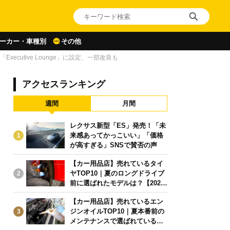
ーカー・車種別
その他
cutive Lounge」に設定、一部改良も
アクセスランキング
週間
月間
レクサス新型「ES」発売！「未
来感あってかっこいい」「価格
1
が高すぎる」SNSで賛否の声
【カー用品店】売れているタイ
ヤTOP10｜夏のロングドライブ
2
前に選ばれたモデルは？【2026
年6月版】
【カー用品店】売れているエン
ジンオイルTOP10｜夏本番前の
3
メンテナンスで選ばれている人