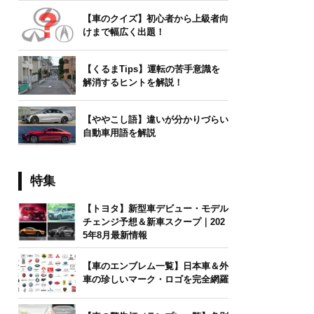
【車のクイズ】初心者から上級者向
けまで幅広く出題！
【くるまTips】運転の苦手意識を
解消するヒントを解説！
【ややこし語】違いが分かりづらい
自動車用語を解説
特集
【トヨタ】新型車デビュー・モデル
チェンジ予想＆新車スクープ｜202
5年8月最新情報
【車のエンブレム一覧】日本車＆外
車の珍しいマーク・ロゴを完全網羅