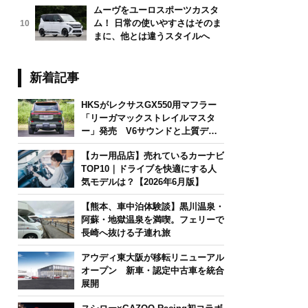
ムーヴをユーロスポーツカスタ
ム！ 日常の使いやすさはそのま
10
まに、他とは違うスタイルへ
新着記事
HKSがレクサスGX550用マフラー
「リーガマックストレイルマスタ
ー」発売 V6サウンドと上質デザ
インを両立
【カー用品店】売れているカーナビ
TOP10｜ドライブを快適にする人
気モデルは？【2026年6月版】
【熊本、車中泊体験談】黒川温泉・
阿蘇・地獄温泉を満喫。フェリーで
長崎へ抜ける子連れ旅
アウディ東大阪が移転リニューアル
オープン 新車・認定中古車を統合
展開