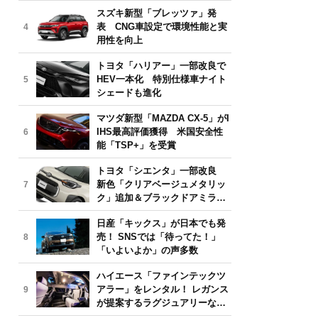
気モデルは？【2026年6月版】
スズキ新型「ブレッツァ」発
表 CNG車設定で環境性能と実
4
用性を向上
トヨタ「ハリアー」一部改良で
HEV一本化 特別仕様車ナイト
5
シェードも進化
マツダ新型「MAZDA CX-5」がI
IHS最高評価獲得 米国安全性
6
能「TSP+」を受賞
トヨタ「シエンタ」一部改良
新色「クリアベージュメタリッ
7
ク」追加＆ブラックドアミラー
採用
日産「キックス」が日本でも発
売！ SNSでは「待ってた！」
8
「いよいよか」の声多数
ハイエース「ファインテックツ
アラー」をレンタル！ レガンス
9
が提案するラグジュアリーな移
動体験