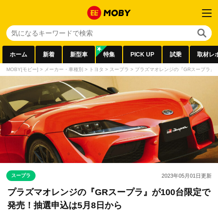
ホーム
新着
新型車
特集
PICK UP
試乗
取材レ
MOBY[モビー]
>
メーカー・車種別
>
トヨタ
>
スープラ
>
プラズマオレンジの『GRスープラ』が
スープラ
2023年05月01日
更新
プラズマオレンジの『GRスープラ』が100台限定で
発売！抽選申込は5月8日から