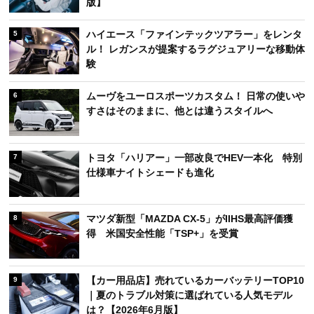
版】
ハイエース「ファインテックツアラー」をレンタ
5
ル！ レガンスが提案するラグジュアリーな移動体
験
ムーヴをユーロスポーツカスタム！ 日常の使いや
6
すさはそのままに、他とは違うスタイルへ
トヨタ「ハリアー」一部改良でHEV一本化 特別
7
仕様車ナイトシェードも進化
マツダ新型「MAZDA CX-5」がIIHS最高評価獲
8
得 米国安全性能「TSP+」を受賞
【カー用品店】売れているカーバッテリーTOP10
9
｜夏のトラブル対策に選ばれている人気モデル
は？【2026年6月版】