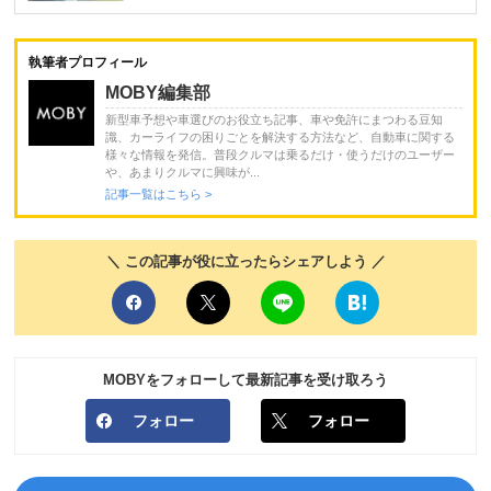
執筆者プロフィール
MOBY編集部
新型車予想や車選びのお役立ち記事、車や免許にまつわる豆知
識、カーライフの困りごとを解決する方法など、自動車に関する
様々な情報を発信。普段クルマは乗るだけ・使うだけのユーザー
や、あまりクルマに興味が...
記事一覧はこちら >
＼ この記事が役に立ったらシェアしよう ／
MOBYをフォローして最新記事を受け取ろう
フォロー
フォロー