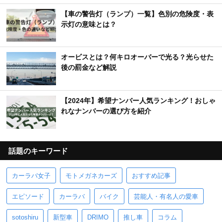
【車の警告灯（ランプ）一覧】色別の危険度・表
示灯の意味とは？
オービスとは？何キロオーバーで光る？光らせた
後の罰金など解説
【2024年】希望ナンバー人気ランキング！おしゃ
れなナンバーの選び方を紹介
話題のキーワード
カーラバ女子
モトメガネカーズ
おすすめ記事
エピソード
カーラバ
バイク
芸能人・有名人の愛車
sotoshiru
新型車
DRIMO
推し車
コラム