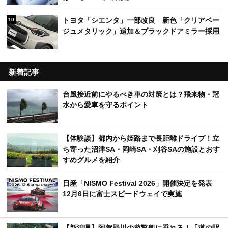
トヨタ「シエンタ」一部改良 新色「クリアベー
10
ジュメタリック」追加＆ブラックドアミラー採用
新着記事
台風接近前にやるべき車の対策とは？飛来物・冠
水から愛車を守るポイント
【体験談】都内から姫路まで長距離ドライブ！立
ち寄った沼津SA・岡崎SA・刈谷SAの施設とおす
すめグルメを紹介
日産「NISMO Festival 2026」開催決定を発表
12月6日に富士スピードウェイで実施
【新潟県】阿賀野川の遊覧船に乗れる！「道の駅