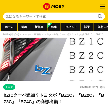
ホーム
新着
新型車
特集
PICK UP
試乗
取材レ
MOBY[モビー]
>
メーカー・車種別
>
トヨタ
>
bZにクーペ追加？トヨタが『BZ1C』『BZ2C』『
トヨタ
2023年01月12日
更新
bZにクーペ追加？トヨタが『BZ1C』『BZ2C』『B
Z3C』『BZ4C』の商標出願！