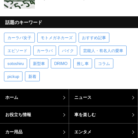
話題のキーワード
カーラバ女子
モトメガネカーズ
おすすめ記事
エピソード
カーラバ
バイク
芸能人・有名人の愛車
sotoshiru
新型車
DRIMO
推し車
コラム
pickup
新着
ホーム
ニュース
お役立ち情報
車を楽しむ
カー用品
エンタメ