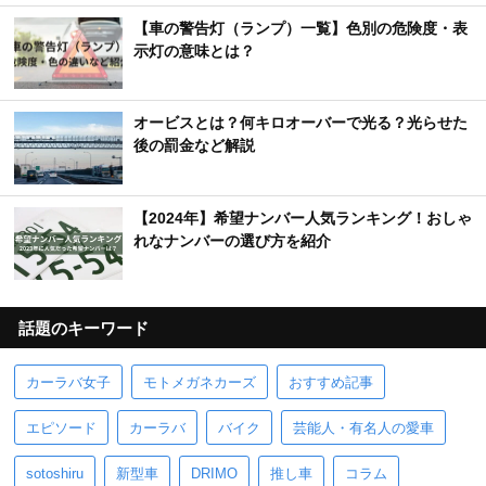
【車の警告灯（ランプ）一覧】色別の危険度・表
示灯の意味とは？
オービスとは？何キロオーバーで光る？光らせた
後の罰金など解説
【2024年】希望ナンバー人気ランキング！おしゃ
れなナンバーの選び方を紹介
話題のキーワード
カーラバ女子
モトメガネカーズ
おすすめ記事
エピソード
カーラバ
バイク
芸能人・有名人の愛車
sotoshiru
新型車
DRIMO
推し車
コラム