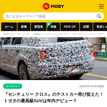
ホーム
新着
新型車
特集
PICK UP
試乗
取材レ
MOBY[モビー]
>
メーカー・車種別
>
トヨタ
>
センチュリー
>
『センチュリー クロス』のテス
センチュリー
2023年07月18日
更新
『センチュリー クロス』のテストカー再び捉えた！
トヨタの最高級SUVは年内デビュー？