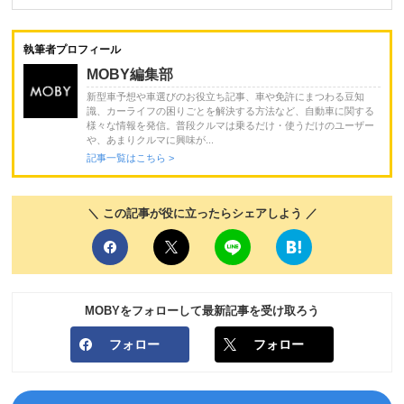
執筆者プロフィール
MOBY編集部
新型車予想や車選びのお役立ち記事、車や免許にまつわる豆知
識、カーライフの困りごとを解決する方法など、自動車に関する
様々な情報を発信。普段クルマは乗るだけ・使うだけのユーザー
や、あまりクルマに興味が...
記事一覧はこちら >
＼ この記事が役に立ったらシェアしよう ／
MOBYをフォローして最新記事を受け取ろう
フォロー
フォロー