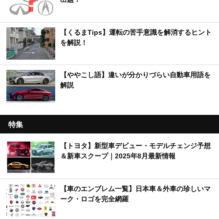
【くるまTips】運転の苦手意識を解消するヒント
を解説！
【ややこし語】違いが分かりづらい自動車用語を
解説
特集
【トヨタ】新型車デビュー・モデルチェンジ予想
＆新車スクープ｜2025年8月最新情報
【車のエンブレム一覧】日本車＆外車の珍しいマ
ーク・ロゴを完全網羅