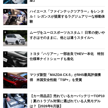
版】
ハイエース「ファインテックツアラー」をレンタ
5
ル！ レガンスが提案するラグジュアリーな移動体
験
ムーヴをユーロスポーツカスタム！ 日常の使いや
6
すさはそのままに、他とは違うスタイルへ
トヨタ「ハリアー」一部改良でHEV一本化 特別
7
仕様車ナイトシェードも進化
マツダ新型「MAZDA CX-5」がIIHS最高評価獲
8
得 米国安全性能「TSP+」を受賞
【カー用品店】売れているカーバッテリーTOP10
9
｜夏のトラブル対策に選ばれている人気モデル
は？【2026年6月版】