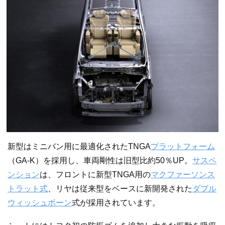
新型はミニバン用に最適化されたTNGA
プラットフォーム
（GA-K）を採用し、車両剛性は旧型比約50％UP。
サスペ
ンション
は、フロントに新型TNGA用の
マクファーソン
ス
トラット式
、リヤは従来型をベースに新開発された
ダブル
ウィッシュボーン
式が採用されています。