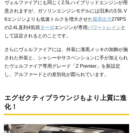
ヴェルファイアにも同じく2.5Lハイブリッドエンジンが用
意されますが、ガソリンエンジンモデルには旧来の3.5L V
6エンジンよりも低速トルクを増大させた
最高出力
279PS
の2.4L直列4気筒
ターボ
エンジンが専用
パワートレイン
と
して設定されるとのことです。
さらにヴェルファイアには、外装に漆黒メッキの加飾が施
された外装と、シャシーやサスペンションに手が加えられ
たヴェルファイア専用グレード「Z Premier」を新設定
し、アルファードとの差別化が図られています。
エグゼクティブラウンジもより上質に進
化！