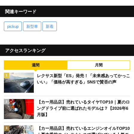
関連キーワード
pickup
新型車
新着
アクセスランキング
週間
月間
レクサス新型「ES」発売！「未来感あってかっこ
1
いい」「価格が高すぎる」SNSで賛否の声
【カー用品店】売れているタイヤTOP10｜夏のロ
2
ングドライブ前に選ばれたモデルは？【2026年6
月版】
【カー用品店】売れているエンジンオイルTOP10
3