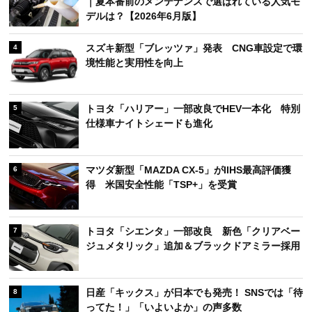
｜夏本番前のメンテナンスで選ばれている人気モ
デルは？【2026年6月版】
スズキ新型「ブレッツァ」発表 CNG車設定で環
4
境性能と実用性を向上
トヨタ「ハリアー」一部改良でHEV一本化 特別
5
仕様車ナイトシェードも進化
マツダ新型「MAZDA CX-5」がIIHS最高評価獲
6
得 米国安全性能「TSP+」を受賞
トヨタ「シエンタ」一部改良 新色「クリアベー
7
ジュメタリック」追加＆ブラックドアミラー採用
日産「キックス」が日本でも発売！ SNSでは「待
8
ってた！」「いよいよか」の声多数