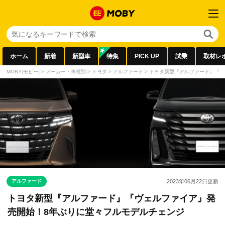
ホーム
新着
新型車
特集
PICK UP
試乗
取材レ
MOBY[モビー]
>
メーカー・車種別
>
トヨタ
>
アルファード
>
トヨタ新型『アルファード』『ヴ
アルファード
2023年06月22日
更新
トヨタ新型『アルファード』『ヴェルファイア』発
売開始！8年ぶりに堂々フルモデルチェンジ