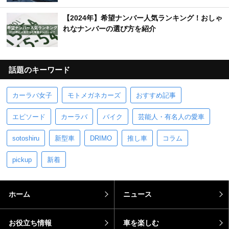
【2024年】希望ナンバー人気ランキング！おしゃ
れなナンバーの選び方を紹介
話題のキーワード
カーラバ女子
モトメガネカーズ
おすすめ記事
エピソード
カーラバ
バイク
芸能人・有名人の愛車
sotoshiru
新型車
DRIMO
推し車
コラム
pickup
新着
ホーム
ニュース
お役立ち情報
車を楽しむ