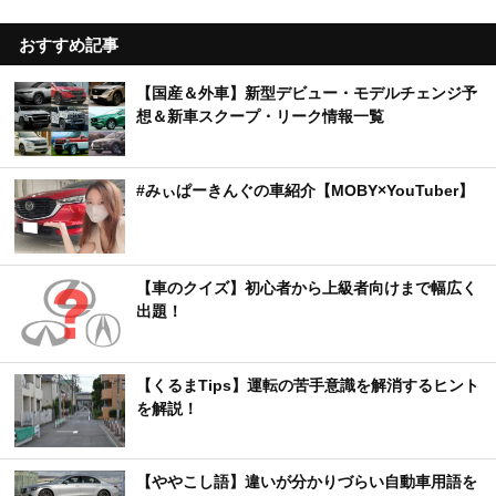
おすすめ記事
【国産＆外車】新型デビュー・モデルチェンジ予
想＆新車スクープ・リーク情報一覧
#みぃぱーきんぐの車紹介【MOBY×YouTuber】
【車のクイズ】初心者から上級者向けまで幅広く
出題！
【くるまTips】運転の苦手意識を解消するヒント
を解説！
【ややこし語】違いが分かりづらい自動車用語を