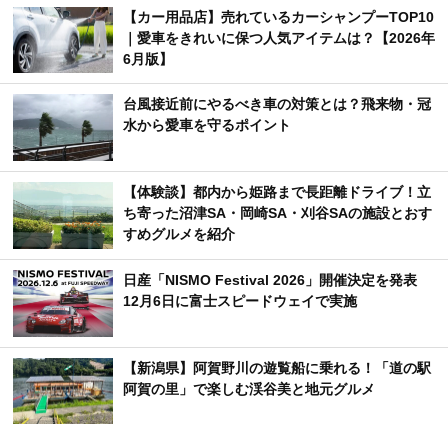
【カー用品店】売れているカーシャンプーTOP10
｜愛車をきれいに保つ人気アイテムは？【2026年
6月版】
台風接近前にやるべき車の対策とは？飛来物・冠
水から愛車を守るポイント
【体験談】都内から姫路まで長距離ドライブ！立
ち寄った沼津SA・岡崎SA・刈谷SAの施設とおす
すめグルメを紹介
日産「NISMO Festival 2026」開催決定を発表
12月6日に富士スピードウェイで実施
【新潟県】阿賀野川の遊覧船に乗れる！「道の駅
阿賀の里」で楽しむ渓谷美と地元グルメ