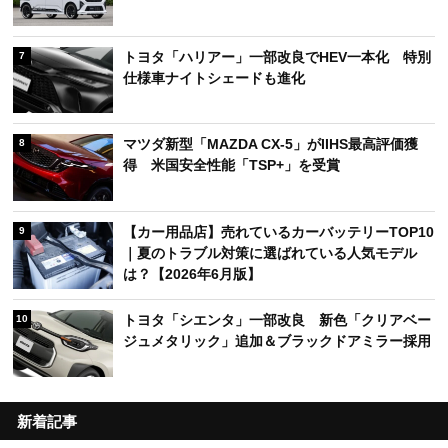
トヨタ「ハリアー」一部改良でHEV一本化 特別
7
仕様車ナイトシェードも進化
マツダ新型「MAZDA CX-5」がIIHS最高評価獲
8
得 米国安全性能「TSP+」を受賞
【カー用品店】売れているカーバッテリーTOP10
9
｜夏のトラブル対策に選ばれている人気モデル
は？【2026年6月版】
トヨタ「シエンタ」一部改良 新色「クリアベー
10
ジュメタリック」追加＆ブラックドアミラー採用
新着記事