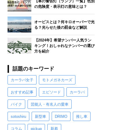
【車の警告灯（ランプ）一覧】色別
の危険度・表示灯の意味とは？
オービスとは？何キロオーバーで光
る？光らせた後の罰金など解説
【2024年】希望ナンバー人気ラン
キング！おしゃれなナンバーの選び
方を紹介
話題のキーワード
カーラバ女子
モトメガネカーズ
おすすめ記事
エピソード
カーラバ
バイク
芸能人・有名人の愛車
sotoshiru
新型車
DRIMO
推し車
コラム
pickup
新着