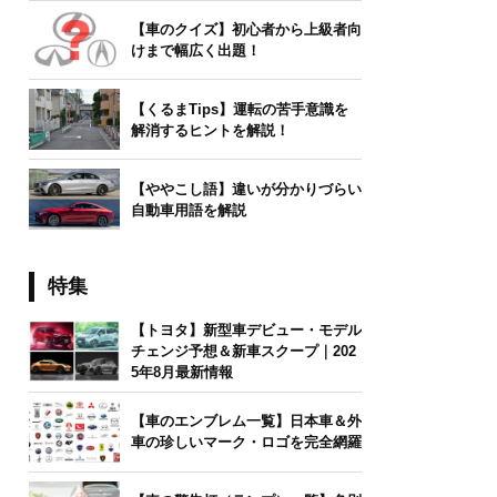
【車のクイズ】初心者から上級者向
けまで幅広く出題！
【くるまTips】運転の苦手意識を
解消するヒントを解説！
【ややこし語】違いが分かりづらい
自動車用語を解説
特集
【トヨタ】新型車デビュー・モデル
チェンジ予想＆新車スクープ｜202
5年8月最新情報
【車のエンブレム一覧】日本車＆外
車の珍しいマーク・ロゴを完全網羅