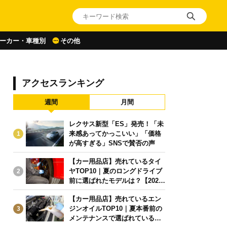
ーカー・車種別
その他
アクセスランキング
週間
月間
レクサス新型「ES」発売！「未
来感あってかっこいい」「価格
1
が高すぎる」SNSで賛否の声
【カー用品店】売れているタイ
ヤTOP10｜夏のロングドライブ
2
前に選ばれたモデルは？【2026
年6月版】
【カー用品店】売れているエン
ジンオイルTOP10｜夏本番前の
3
メンテナンスで選ばれている人