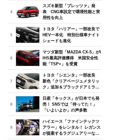
気モデルは？【2026年6月版】
スズキ新型「ブレッツァ」発
表 CNG車設定で環境性能と実
4
用性を向上
トヨタ「ハリアー」一部改良で
HEV一本化 特別仕様車ナイト
5
シェードも進化
マツダ新型「MAZDA CX-5」がI
IHS最高評価獲得 米国安全性
6
能「TSP+」を受賞
トヨタ「シエンタ」一部改良
新色「クリアベージュメタリッ
7
ク」追加＆ブラックドアミラー
採用
日産「キックス」が日本でも発
売！ SNSでは「待ってた！」
8
「いよいよか」の声多数
ハイエース「ファインテックツ
アラー」をレンタル！ レガンス
9
が提案するラグジュアリーな移
動体験