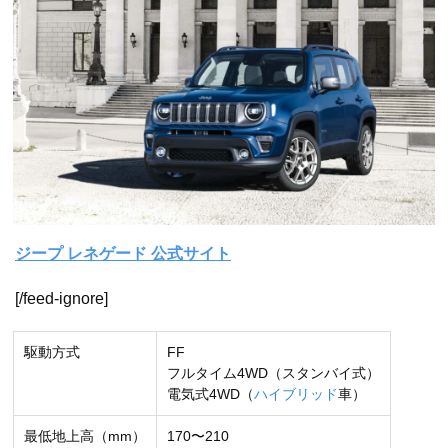
ジープ レネゲード 公式サイト
[/feed-ignore]
駆動方式
FF
フルタイム4WD（スタンバイ式）
電気式4WD（
ハイブリッド
車）
最低地上高（mm）
170〜210