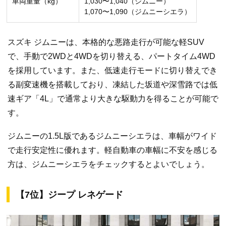
車両重量（kg）
1,030〜1,040（ジムニー）
1,070〜1,090（ジムニーシエラ）
スズキ ジムニーは、本格的な悪路走行が可能な軽SUV
で、手動で2WDと4WDを切り替える、パートタイム4WD
を採用しています。また、低速走行モードに切り替えでき
る副変速機を搭載しており、凍結した坂道や深雪路では低
速ギア「4L」で通常より大きな駆動力を得ることが可能で
す。
ジムニーの1.5L版であるジムニーシエラは、車幅がワイド
で走行安定性に優れます。軽自動車の車幅に不安を感じる
方は、ジムニーシエラをチェックするとよいでしょう。
【7位】ジープ レネゲード