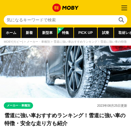
ホーム
新着
新型車
特集
PICK UP
試乗
取材レ
MOBY[モビー]
>
メーカー・車種別
>
雪道に強い車おすすめランキング！雪道に強い車の特徴・
メーカー・車種別
2023年08月25日
更新
雪道に強い車おすすめランキング！雪道に強い車の
特徴・安全な走り方も紹介