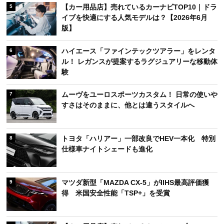
【カー用品店】売れているカーナビTOP10｜ドラ
5
イブを快適にする人気モデルは？【2026年6月
版】
ハイエース「ファインテックツアラー」をレンタ
6
ル！ レガンスが提案するラグジュアリーな移動体
験
ムーヴをユーロスポーツカスタム！ 日常の使いや
7
すさはそのままに、他とは違うスタイルへ
トヨタ「ハリアー」一部改良でHEV一本化 特別
8
仕様車ナイトシェードも進化
マツダ新型「MAZDA CX-5」がIIHS最高評価獲
9
得 米国安全性能「TSP+」を受賞