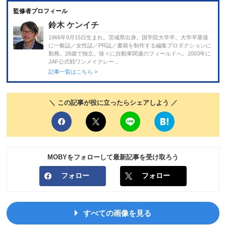
監修者プロフィール
鈴木 ケンイチ
1966年9月15日生まれ。茨城県出身。国学院大学卒。大学卒業後
に一般誌／女性誌／PR誌／書籍を制作する編集プロダクションに
勤務。28歳で独立。徐々に自動車関連のフィールドへ。2003年に
JAF公式戦ワンメイクレー...
記事一覧はこちら >
＼ この記事が役に立ったらシェアしよう ／
MOBYをフォローして最新記事を受け取ろう
フォロー
フォロー
すべての画像を見る