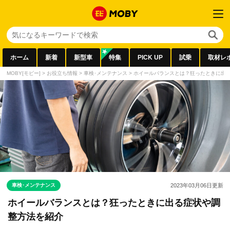
ホーム
新着
新型車
特集
PICK UP
試乗
取材レ
MOBY[モビー]
>
お役立ち情報
>
車検･メンテナンス
>
ホイールバランスとは？狂ったときに出
車検･メンテナンス
2023年03月06日
更新
ホイールバランスとは？狂ったときに出る症状や調
整方法を紹介