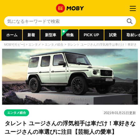
ホーム
新着
新型車
特集
PICK UP
試乗
取材レ
MOBY[モビー]
>
エンタメ
>
エンタメ総合
>
タレント ユージさんの浮気相手は車だけ！車好き
エンタメ総合
2021年01月21日
更新
タレント ユージさんの浮気相手は車だけ！車好きな
ユージさんの車選びに注目【芸能人の愛車】