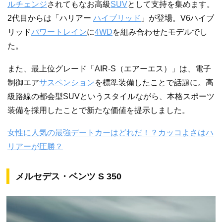
ルチェンジ
されてもなお高級
SUV
として支持を集めます。
2代目からは「ハリアー
ハイブリッド
」が登場。V6ハイブ
リッド
パワートレイン
に
4WD
を組み合わせたモデルでし
た。
また、最上位グレード「AIR-S（エアーエス）」は、電子
制御エア
サスペンション
を標準装備したことで話題に。高
級路線の都会型SUVというスタイルながら、本格スポーツ
装備を採用したことで新たな価値を提示しました。
女性に人気の最強デートカーはどれだ！？カッコよさはハ
リアーが圧勝？
メルセデス・ベンツ S 350