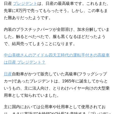
日産
プレジデント
は、日産の最高級車です。これもまた、
先輩に8万円で売ってもらったそう。しかし、この車もま
た難ありだったようです。
内装のプラスチックパーツが全部溶け、加水分解していま
した。触るとべたべたで、服も黒くなるほどだったよう
で、結局売ってしまうことになります。
中山美穂さんのアイドル四天王時代の運転手付きの高級車
は日産 プレジデント？
日産
自動車がかつて販売していた高級車(フラッグシップ
カー)であったプレジデントは、1965年に誕生してからと
いうもの、主に法人向け、とりわけハイヤー向けの大型乗
用車として知られていました。
主に国内においては公用車や社用車として使用されてお
り、まさに英語で”大統領”や”社長”を意味する「プレジデン