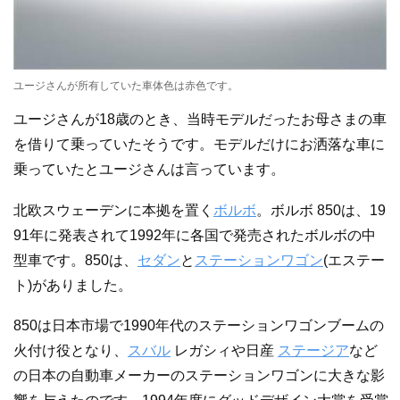
ユージさんが所有していた車体色は赤色です。
ユージさんが18歳のとき、当時モデルだったお母さまの車
を借りて乗っていたそうです。モデルだけにお洒落な車に
乗っていたとユージさんは言っています。
北欧スウェーデンに本拠を置く
ボルボ
。ボルボ 850は、19
91年に発表されて1992年に各国で発売されたボルボの中
型車です。850は、
セダン
と
ステーションワゴン
(エステー
ト)がありました。
850は日本市場で1990年代のステーションワゴンブームの
火付け役となり、
スバル
レガシィや日産
ステージア
など
の日本の自動車メーカーのステーションワゴンに大きな影