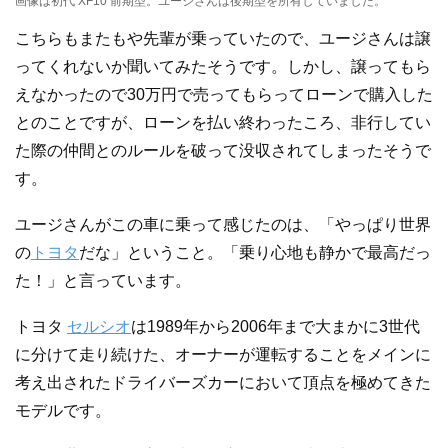
画像は初代 XF10 前期型。ユージさんは後期型を所有していました。
こちらもまたもや先輩が乗っていたので、ユージさんは譲
ってくれないか聞いてみたそうです。しかし、譲ってもら
えなかったので30万円で売ってもらってローンで購入した
とのことですが、ローンを払い終わったころ、非行してい
た際の仲間とのルールを破って没収されてしまったそうで
す。
ユージさんがこの車に乗って感じたのは、「やっぱり世界
の
トヨタ
だな」ということ。「乗り心地も静かで最高だっ
た！」と言っています。
トヨタ
セルシオ
は1989年から2006年まで大まかに3世代
に分けて走り続けた、オーナーが運転することをメインに
考え出されたドライバーズカーにおいて頂点を極めてきた
モデルです。