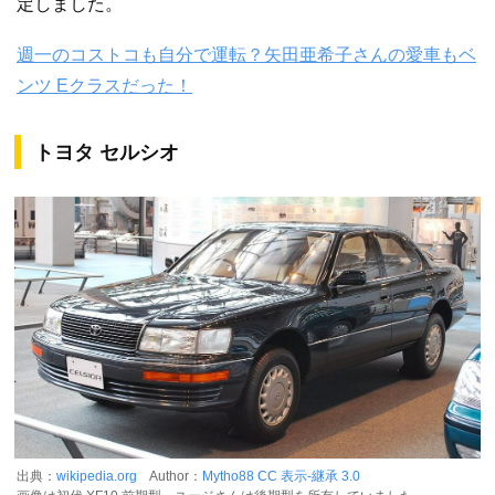
定しました。
週一のコストコも自分で運転？矢田亜希子さんの愛車もベ
ンツ Eクラスだった！
トヨタ セルシオ
出典：
wikipedia.org
Author：
Mytho88
CC 表示-継承 3.0