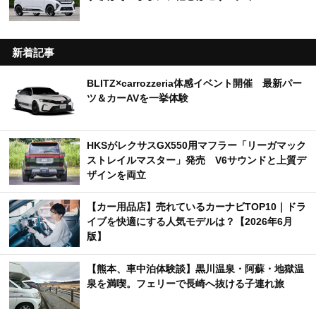
新着記事
BLITZ×carrozzeria体感イベント開催 最新パー
ツ＆カーAVを一挙体験
HKSがレクサスGX550用マフラー「リーガマック
ストレイルマスター」発売 V6サウンドと上質デ
ザインを両立
【カー用品店】売れているカーナビTOP10｜ドラ
イブを快適にする人気モデルは？【2026年6月
版】
【熊本、車中泊体験談】黒川温泉・阿蘇・地獄温
泉を満喫。フェリーで長崎へ抜ける子連れ旅