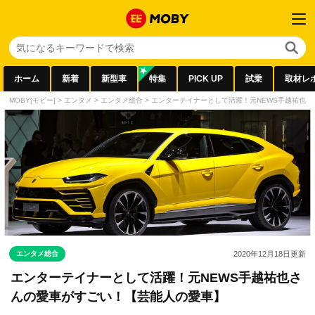
ホーム
新着
新型車
特集
PICK UP
試乗
取材レ
MOBY[モビー]
>
エンタメ
>
エンタメ総合
>
エンターテイナーとして活躍！元NEWS手越祐也
エンタメ総合
2020年12月18日
更新
エンターテイナーとして活躍！元NEWS手越祐也さ
んの愛車がすごい！【芸能人の愛車】