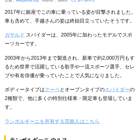
出典：
wikipedia.org
Author：Skievl
CC BY-SA 4.0
2017年に銀座でこの車に乗っている姿が目撃されました。
車も含めて、手越さんの姿は終始目立っていたそうです。
ガヤルド
スパイダーは、2005年に加わったモデルでスポ
ーツカーです。
2003年から2013年まで製造され、新車で約2,000万円もす
るため世界で活躍している歌手や一流スポーツ選手、セレ
ブや有名俳優が乗っていたことで人気になりました。
ボディータイプは
クーペ
とオープンタイプの
スパイダー
の
2種類で、他に多くの特別仕様車・限定車も登場していま
す。
ランボルギーニを所有する芸能人はこちら