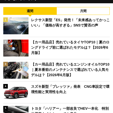
週間
月間
レクサス新型「ES」発売！「未来感あってかっこ
1
いい」「価格が高すぎる」SNSで賛否の声
【カー用品店】売れているタイヤTOP10｜夏のロ
2
ングドライブ前に選ばれたモデルは？【2026年6
月版】
【カー用品店】売れているエンジンオイルTOP10
3
｜夏本番前のメンテナンスで選ばれている人気モ
デルは？【2026年6月版】
スズキ新型「ブレッツァ」発表 CNG車設定で環
4
境性能と実用性を向上
トヨタ「ハリアー」一部改良でHEV一本化 特別
5