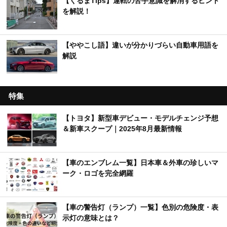
【くるまTips】運転の苦手意識を解消するヒント
を解説！
【ややこし語】違いが分かりづらい自動車用語を
解説
特集
【トヨタ】新型車デビュー・モデルチェンジ予想
＆新車スクープ｜2025年8月最新情報
【車のエンブレム一覧】日本車＆外車の珍しいマ
ーク・ロゴを完全網羅
【車の警告灯（ランプ）一覧】色別の危険度・表
示灯の意味とは？