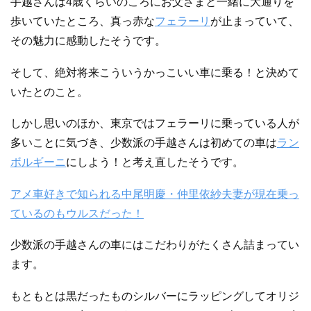
手越さんは4歳くらいのころにお父さまと一緒に大通りを
歩いていたところ、真っ赤な
フェラーリ
が止まっていて、
その魅力に感動したそうです。
そして、絶対将来こういうかっこいい車に乗る！と決めて
いたとのこと。
しかし思いのほか、東京ではフェラーリに乗っている人が
多いことに気づき、少数派の手越さんは初めての車は
ラン
ボルギーニ
にしよう！と考え直したそうです。
アメ車好きで知られる中尾明慶・仲里依紗夫妻が現在乗っ
ているのもウルスだった！
少数派の手越さんの車にはこだわりがたくさん詰まってい
ます。
もともとは黒だったものシルバーにラッピングしてオリジ