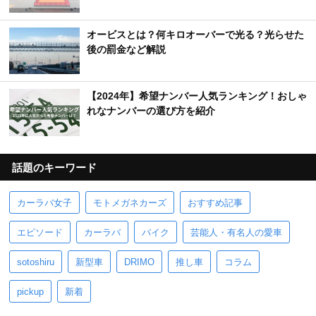
オービスとは？何キロオーバーで光る？光らせた
後の罰金など解説
【2024年】希望ナンバー人気ランキング！おしゃ
れなナンバーの選び方を紹介
話題のキーワード
カーラバ女子
モトメガネカーズ
おすすめ記事
エピソード
カーラバ
バイク
芸能人・有名人の愛車
sotoshiru
新型車
DRIMO
推し車
コラム
pickup
新着