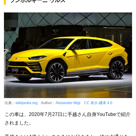
ランボルギーニ ウルス
出典：
wikipedia.org
Author：
Alexander Migl
CC 表示-継承 4.0
この車は、2020年7月27日に手越さん自身YouTubeで紹介
されました。