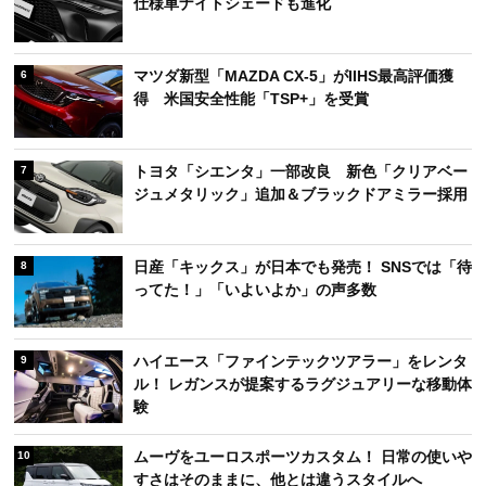
仕様車ナイトシェードも進化
マツダ新型「MAZDA CX-5」がIIHS最高評価獲
6
得 米国安全性能「TSP+」を受賞
トヨタ「シエンタ」一部改良 新色「クリアベー
7
ジュメタリック」追加＆ブラックドアミラー採用
日産「キックス」が日本でも発売！ SNSでは「待
8
ってた！」「いよいよか」の声多数
ハイエース「ファインテックツアラー」をレンタ
9
ル！ レガンスが提案するラグジュアリーな移動体
験
ムーヴをユーロスポーツカスタム！ 日常の使いや
10
すさはそのままに、他とは違うスタイルへ