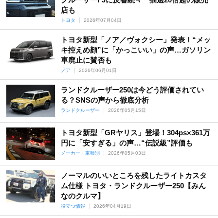
カローラレビン
クラウン
クラウンエステート
店も
クラウンマジェスタ
グランエース
クレスタ
サイ
シエナ
トヨタ
2026年07月04日
シエンタ
スープラ
スターレット
スペイド
セリカ
トヨタ新型「ノア／ヴォクシー」発表！“メッ
センチュリー
ソアラ
タンク
チェイサー
ノア
キ控えめ顔”に「かっこいい」の声…ガソリン
車廃止に賛否も
ハイエース
ハイラックス
ハイラックスサーフ
パッソ
ノア
2026年06月01日
ハリアー
ピクシスエポック
ピクシスジョイ
ランドクルーザー250は今どう評価されてい
ピクシストラック
ピクシスバン
ピクシスメガ
プリウス
る？SNSの声から徹底分析
プリウスPHV
プリウスα
プロボックス
ポルテ
マークⅡ
ランドクルーザー
2026年05月15日
マークX
メガクルーザー
ヤリス
ヤリス クロス
ライズ
トヨタ新型「GRヤリス」登場！304ps×361万
ランドクルーザー
ランドクルーザープラド
ルーミー
円に「安すぎる」の声…“伝説級”評価も
メーカー・車種別
2026年05月03日
ノーマルのいいところを残したライトカスタ
ム仕様 トヨタ・ランドクルーザー250【みん
なのクルマ】
役立つ情報
2026年04月19日