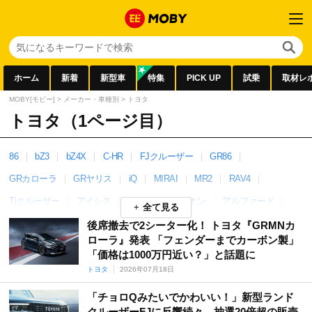
ホーム
新着
新型車
特集
PICK UP
試乗
取材レ
MOBY[モビー]
>
メーカー・車種別
>
トヨタ
トヨタ（1ページ目）
86
bZ3
bZ4X
C-HR
FJクルーザー
GR86
GRカローラ
GRヤリス
iQ
MIRAI
MR2
RAV4
Tjクルーザー
アイシス
アクア
アリオン
アルファード
全て見る
ヴァンガード
ウィッシュ
ヴェルファイア
ヴォクシー
後席撤去で2シーター化！ トヨタ『GRMNカ
ローラ』発表 「フェンダーまでカーボン製」
エスクァイア
エスティマ
オリジン
カムリ
カリーナ
「価格は1000万円近い？」と話題に
カローラ
カローラ アクシオ
カローラクロス
トヨタ
2026年07月18日
カローラスポーツ
カローラツーリング
カローラフィールダー
「チョロQみたいでかわいい！」新型ランド
クルーザーFJに反響続々 抽選20倍超の販売