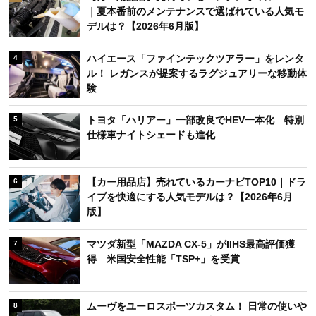
｜夏本番前のメンテナンスで選ばれている人気モ
デルは？【2026年6月版】
ハイエース「ファインテックツアラー」をレンタ
4
ル！ レガンスが提案するラグジュアリーな移動体
験
トヨタ「ハリアー」一部改良でHEV一本化 特別
5
仕様車ナイトシェードも進化
【カー用品店】売れているカーナビTOP10｜ドラ
6
イブを快適にする人気モデルは？【2026年6月
版】
マツダ新型「MAZDA CX-5」がIIHS最高評価獲
7
得 米国安全性能「TSP+」を受賞
ムーヴをユーロスポーツカスタム！ 日常の使いや
8