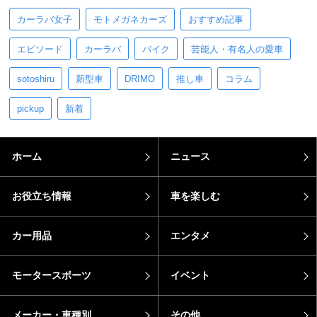
カーラバ女子
モトメガネカーズ
おすすめ記事
エピソード
カーラバ
バイク
芸能人・有名人の愛車
sotoshiru
新型車
DRIMO
推し車
コラム
pickup
新着
ホーム
ニュース
お役立ち情報
車を楽しむ
カー用品
エンタメ
モータースポーツ
イベント
メーカー・車種別
その他