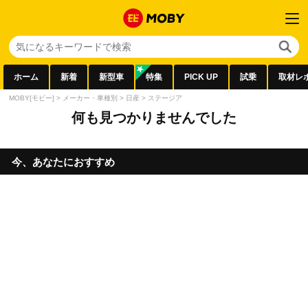
ホーム
新着
新型車
特集
PICK UP
試乗
取材レ
MOBY[モビー]
>
メーカー・車種別
>
日産
>
ステージア
何も見つかりませんでした
今、あなたにおすすめ