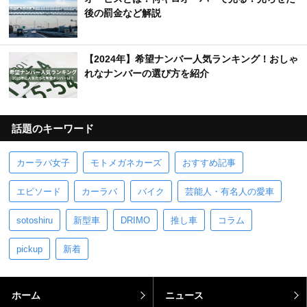
後の罰金など解説
【2024年】希望ナンバー人気ランキング！おしゃ
れなナンバーの選び方を紹介
話題のキーワード
カーラバ女子
モトメガネカーズ
おすすめ記事
エピソード
カーラバ
バイク
芸能人・有名人の愛車
sotoshiru
新型車
DRIMO
推し車
コラム
pickup
新着
ホーム
ニュース