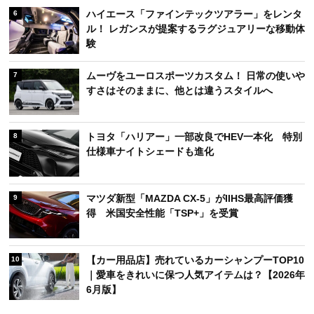
ハイエース「ファインテックツアラー」をレンタ
6
ル！ レガンスが提案するラグジュアリーな移動体
験
ムーヴをユーロスポーツカスタム！ 日常の使いや
7
すさはそのままに、他とは違うスタイルへ
トヨタ「ハリアー」一部改良でHEV一本化 特別
8
仕様車ナイトシェードも進化
マツダ新型「MAZDA CX-5」がIIHS最高評価獲
9
得 米国安全性能「TSP+」を受賞
【カー用品店】売れているカーシャンプーTOP10
10
｜愛車をきれいに保つ人気アイテムは？【2026年
6月版】