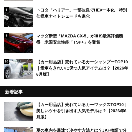
トヨタ「ハリアー」一部改良でHEV一本化 特別
8
仕様車ナイトシェードも進化
マツダ新型「MAZDA CX-5」がIIHS最高評価獲
9
得 米国安全性能「TSP+」を受賞
【カー用品店】売れているカーシャンプーTOP10
10
｜愛車をきれいに保つ人気アイテムは？【2026年
6月版】
新着記事
【カー用品店】売れているカーワックスTOP10｜
美しいツヤを引き出す人気モデルは？【2026年6
月版】
夏の車内を最速で冷やす方法とは？JAF検証で分