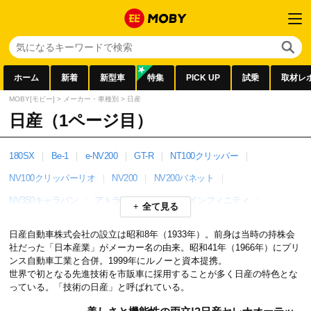
ホーム
新着
新型車
特集
PICK UP
試乗
取材レ
MOBY[モビー]
>
メーカー・車種別
>
日産
日産（1ページ目）
180SX
Be-1
e-NV200
GT-R
NT100クリッパー
NV100クリッパーリオ
NV200
NV200バネット
NV350キャラバン
アトラス
アリア
インフィニティ
全て見る
ウイングロード
エクサ
エクストレイル
エルグランド
日産自動車株式会社の設立は昭和8年（1933年）。前身は当時の持株会
オッティ
キックス
キャラバン
キューブ
グロリア
社だった「日本産業」がメーカー名の由来。昭和41年（1966年）にプリ
ンス自動車工業と合併。1999年にルノーと資本提携。
サクラ
シーマ
シビリアン
ジューク
シルビア
世界で初となる先進技術を市販車に採用することが多く日産の特色とな
っている。「技術の日産」と呼ばれている。
シルフィ
スカイライン
セドリック
セレナ
たま