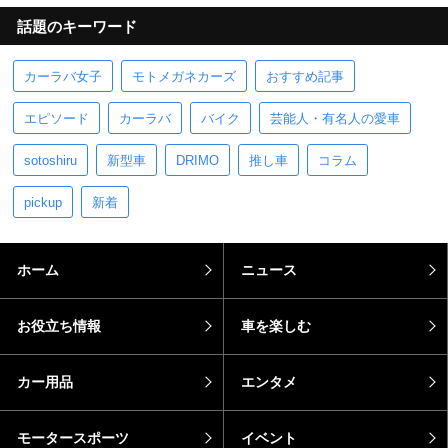
話題のキーワード
カーラバ女子
モトメガネカーズ
おすすめ記事
エピソード
カーラバ
バイク
芸能人・有名人の愛車
sotoshiru
新型車
DRIMO
推し車
コラム
pickup
新着
ホーム
ニュース
お役立ち情報
車を楽しむ
カー用品
エンタメ
モータースポーツ
イベント