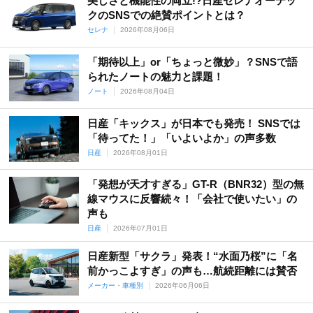
美しさと機能性の両立!?日産セレナオーテッ
デイズ
デイズルークス
デュアリス
ノート
ノート オーラ
クのSNSでの絶賛ポイントとは？
パオ
パラメディック
パルサー
フーガ
フィガロ
セレナ
2026年08月06日
フェートン
フェアレディZ
プリンス
プレーリー
「期待以上」or「ちょっと微妙」？SNSで語
プレサージュ
プレジデント
マーチ
モコ
ラシーン
られたノートの魅力と課題！
リーフ
ルークス
ローレル
ノート
2026年08月04日
日産「キックス」が日本でも発売！ SNSでは
「待ってた！」「いよいよか」の声多数
日産
2026年08月01日
「発想が天才すぎる」GT-R（BNR32）型の無
線マウスに反響続々！「会社で使いたい」の
声も
日産
2026年07月01日
日産新型「サクラ」発表！“水面乃桜”に「名
前かっこよすぎ」の声も…航続距離には賛否
メーカー・車種別
2026年06月06日