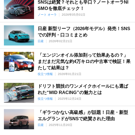
SNSは絶賛？それとも辛口？ノートオーラNI
SMOを徹底チェック！
ノート オーラ
2026年05月01日
日産 新型リーフ（2026年モデル）発売！SNS
での評判・口コミまとめ
日産
2026年02月21日
「エンジンオイル添加剤って効果あるの？」
まだまだ元気な約4万キロの中古車で検証！果
たして結果は？
役立つ情報
2026年01月21日
ドリフト競技のワンメイクホイールにも選ば
れた“MID RACING”の魅力とは
役立つ情報
2025年12月24日
「ギラつかない高級感」が話題！日産・新型
エルグランドがSNSで絶賛された理由
日産
2025年11月20日