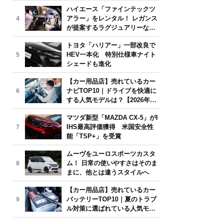
気モデルは？【2026年6月版】
ハイエース「ファインテックツ
アラー」をレンタル！ レガンス
4
が提案するラグジュアリーな移
動体験
トヨタ「ハリアー」一部改良で
HEV一本化 特別仕様車ナイト
5
シェードも進化
【カー用品店】売れているカー
ナビTOP10｜ドライブを快適に
6
する人気モデルは？【2026年6
月版】
マツダ新型「MAZDA CX-5」がI
IHS最高評価獲得 米国安全性
7
能「TSP+」を受賞
ムーヴをユーロスポーツカスタ
ム！ 日常の使いやすさはそのま
8
まに、他とは違うスタイルへ
【カー用品店】売れているカー
バッテリーTOP10｜夏のトラブ
9
ル対策に選ばれている人気モデ
ルは？【2026年6月版】