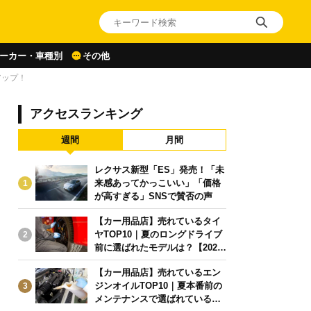
ーカー・車種別
その他
アップ！
アクセスランキング
週間
月間
レクサス新型「ES」発売！「未
来感あってかっこいい」「価格
1
が高すぎる」SNSで賛否の声
【カー用品店】売れているタイ
ヤTOP10｜夏のロングドライブ
2
前に選ばれたモデルは？【2026
年6月版】
【カー用品店】売れているエン
ジンオイルTOP10｜夏本番前の
3
メンテナンスで選ばれている人