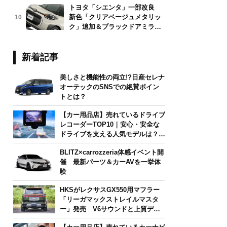
トヨタ「シエンタ」一部改良
新色「クリアベージュメタリッ
10
ク」追加＆ブラックドアミラー
採用
新着記事
美しさと機能性の両立!?日産セレナ
オーテックのSNSでの絶賛ポイン
トとは？
【カー用品店】売れているドライブ
レコーダーTOP10｜安心・安全な
ドライブを支える人気モデルは？
【2026年6月版】
BLITZ×carrozzeria体感イベント開
催 最新パーツ＆カーAVを一挙体
験
HKSがレクサスGX550用マフラー
「リーガマックストレイルマスタ
ー」発売 V6サウンドと上質デザ
インを両立