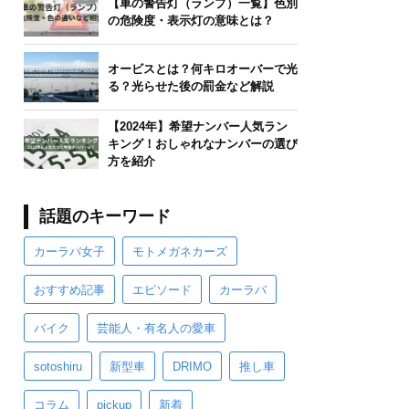
【車の警告灯（ランプ）一覧】色別
の危険度・表示灯の意味とは？
オービスとは？何キロオーバーで光
る？光らせた後の罰金など解説
【2024年】希望ナンバー人気ラン
キング！おしゃれなナンバーの選び
方を紹介
話題のキーワード
カーラバ女子
モトメガネカーズ
おすすめ記事
エピソード
カーラバ
バイク
芸能人・有名人の愛車
sotoshiru
新型車
DRIMO
推し車
コラム
pickup
新着