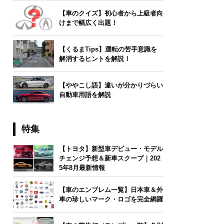
【車のクイズ】初心者から上級者向
けまで幅広く出題！
【くるまTips】運転の苦手意識を
解消するヒントを解説！
【ややこし語】違いが分かりづらい
自動車用語を解説
特集
【トヨタ】新型車デビュー・モデル
チェンジ予想＆新車スクープ｜202
5年8月最新情報
【車のエンブレム一覧】日本車＆外
車の珍しいマーク・ロゴを完全網羅