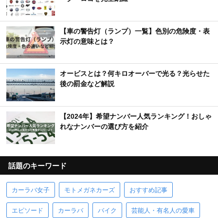
【車の警告灯（ランプ）一覧】色別の危険度・表
示灯の意味とは？
オービスとは？何キロオーバーで光る？光らせた
後の罰金など解説
【2024年】希望ナンバー人気ランキング！おしゃ
れなナンバーの選び方を紹介
話題のキーワード
カーラバ女子
モトメガネカーズ
おすすめ記事
エピソード
カーラバ
バイク
芸能人・有名人の愛車