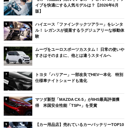
イブを快適にする人気モデルは？【2026年6月
版】
ハイエース「ファインテックツアラー」をレンタ
5
ル！ レガンスが提案するラグジュアリーな移動体
験
ムーヴをユーロスポーツカスタム！ 日常の使いや
6
すさはそのままに、他とは違うスタイルへ
トヨタ「ハリアー」一部改良でHEV一本化 特別
7
仕様車ナイトシェードも進化
マツダ新型「MAZDA CX-5」がIIHS最高評価獲
8
得 米国安全性能「TSP+」を受賞
【カー用品店】売れているカーバッテリーTOP10
9