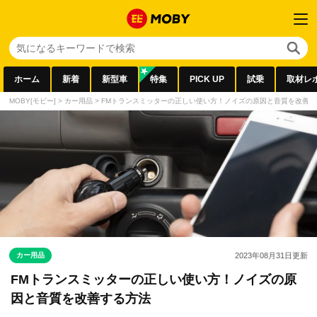
ホーム
新着
新型車
特集
PICK UP
試乗
取材レ
MOBY[モビー]
>
カー用品
>
FMトランスミッターの正しい使い方！ノイズの原因と音質を改善す
カー用品
2023年08月31日
更新
FMトランスミッターの正しい使い方！ノイズの原
因と音質を改善する方法