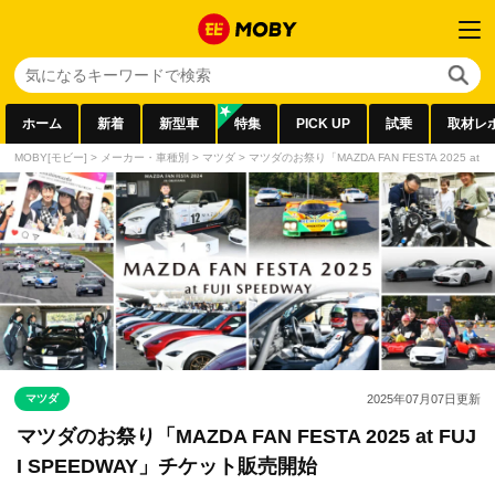
ホーム
新着
新型車
特集
PICK UP
試乗
取材レ
MOBY[モビー]
>
メーカー・車種別
>
マツダ
>
マツダのお祭り「MAZDA FAN FESTA 2025 at
マツダ
2025年07月07日
更新
マツダのお祭り「MAZDA FAN FESTA 2025 at FUJ
I SPEEDWAY」チケット販売開始