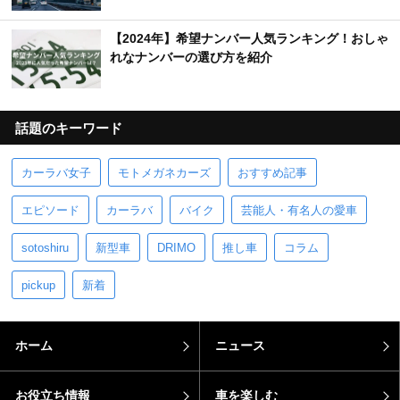
【2024年】希望ナンバー人気ランキング！おしゃ
れなナンバーの選び方を紹介
話題のキーワード
カーラバ女子
モトメガネカーズ
おすすめ記事
エピソード
カーラバ
バイク
芸能人・有名人の愛車
sotoshiru
新型車
DRIMO
推し車
コラム
pickup
新着
ホーム
ニュース
お役立ち情報
車を楽しむ