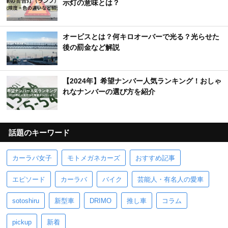
示灯の意味とは？
オービスとは？何キロオーバーで光る？光らせた
後の罰金など解説
【2024年】希望ナンバー人気ランキング！おしゃ
れなナンバーの選び方を紹介
話題のキーワード
カーラバ女子
モトメガネカーズ
おすすめ記事
エピソード
カーラバ
バイク
芸能人・有名人の愛車
sotoshiru
新型車
DRIMO
推し車
コラム
pickup
新着