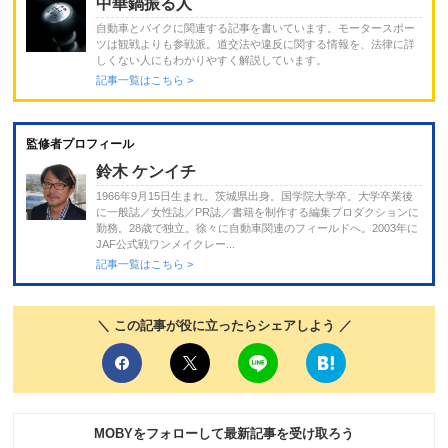
中華鍋振る人
自動車とバイクに関連する記事を書いています。モータースポー
ツは観戦よりも参戦派。道交法や違反に関する情報を、法律に詳
しくない人にもわかりやすく解説しています。
記事一覧はこちら >
監修者プロフィール
鈴木 ケンイチ
1966年9月15日生まれ。茨城県出身。国学院大学卒。大学卒業後
に一般誌／女性誌／PR誌／書籍を制作する編集プロダクションに
勤務。28歳で独立。徐々に自動車関連のフィールドへ。2003年に
JAF公式戦ワンメイクレー...
記事一覧はこちら >
＼ この記事が役に立ったらシェアしよう ／
MOBYをフォローして最新記事を受け取ろう