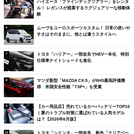
ハイエース「ファインテックツアラー」をレンタ
5
ル！ レガンスが提案するラグジュアリーな移動体
験
ムーヴをユーロスポーツカスタム！ 日常の使いや
6
すさはそのままに、他とは違うスタイルへ
トヨタ「ハリアー」一部改良でHEV一本化 特別
7
仕様車ナイトシェードも進化
マツダ新型「MAZDA CX-5」がIIHS最高評価獲
8
得 米国安全性能「TSP+」を受賞
【カー用品店】売れているカーバッテリーTOP10
9
｜夏のトラブル対策に選ばれている人気モデル
は？【2026年6月版】
トヨタ「シエンタ」一部改良 新色「クリアベー
10