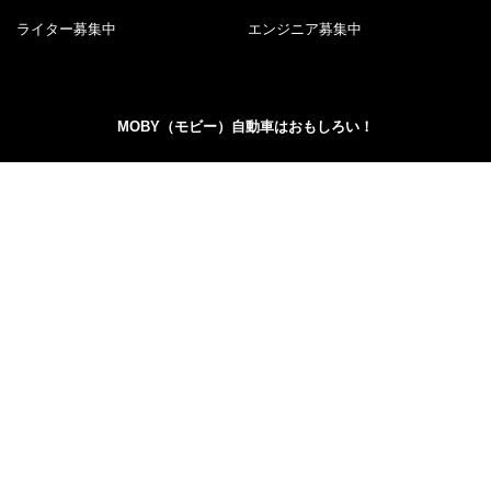
ライター募集中
エンジニア募集中
MOBY（モビー）自動車はおもしろい！
MOBY（モビー）は"MOTOR＆HOBBY"をコンセプトに、ク
ルマの楽しさや魅力を発信する自動車メディアです。新型
車情報やニュースからエンタメ情報まで幅広くお届けしま
す。
©PerkUp.Inc.