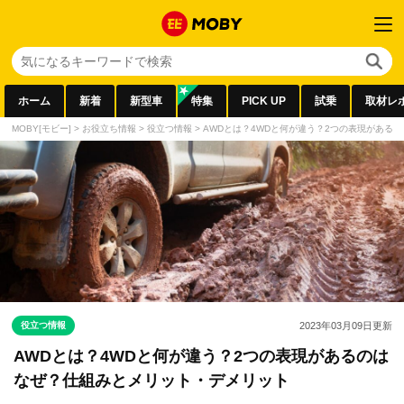
ホーム
新着
新型車
特集
PICK UP
試乗
取材レ
MOBY[モビー]
>
お役立ち情報
>
役立つ情報
>
AWDとは？4WDと何が違う？2つの表現がある
役立つ情報
2023年03月09日
更新
AWDとは？4WDと何が違う？2つの表現があるのは
なぜ？仕組みとメリット・デメリット