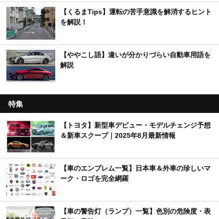
【くるまTips】運転の苦手意識を解消するヒント
を解説！
【ややこし語】違いが分かりづらい自動車用語を
解説
特集
【トヨタ】新型車デビュー・モデルチェンジ予想
＆新車スクープ｜2025年8月最新情報
【車のエンブレム一覧】日本車＆外車の珍しいマ
ーク・ロゴを完全網羅
【車の警告灯（ランプ）一覧】色別の危険度・表