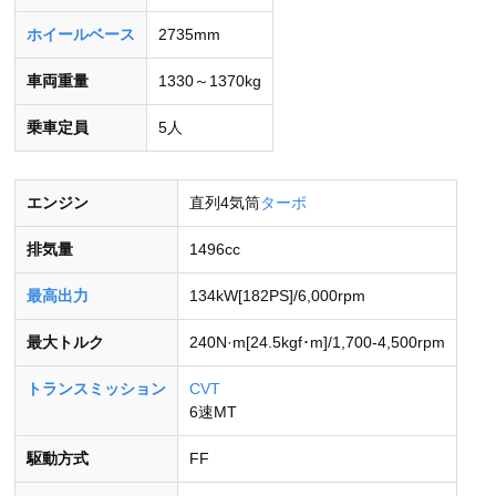
ホイールベース
2735mm
車両重量
1330～1370kg
乗車定員
5人
エンジン
直列4気筒
ターボ
排気量
1496cc
最高出力
134kW[182PS]/6,000rpm
最大トルク
240N·m[24.5kgf･m]/1,700-4,500rpm
トランスミッション
CVT
6速MT
駆動方式
FF