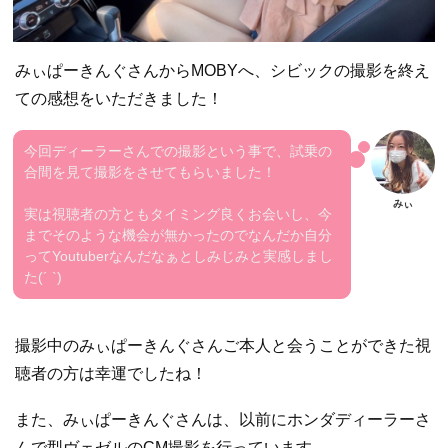
みぃぱーきんぐさんからMOBYへ、シビックの撮影を終え
ての感想をいただきました！
今回ディーラーさんでの撮影という事で、試乗の
合間を見て撮影をさせてもらいました！
実は視聴者の方ともタイミング良くお会いし、今
までそのような機会が無かったのでなんだか自分
ってYoutuberなんだなぁとしみじみと実感しまし
た(
´ `
)
撮影中のみぃぱーきんぐさんご本人と会うことができた視
聴者の方は幸運でしたね！
また、みぃぱーきんぐさんは、以前にホンダディーラーさ
んで型ヴェゼルのCM撮影を行っています。