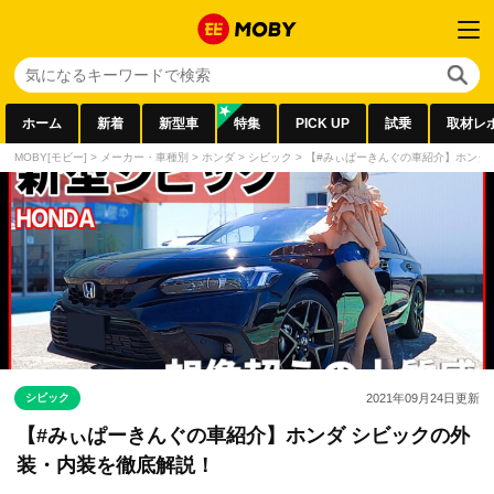
ホーム
新着
新型車
特集
PICK UP
試乗
取材レ
MOBY[モビー]
>
メーカー・車種別
>
ホンダ
>
シビック
>
【#みぃぱーきんぐの車紹介】ホンダ
シビック
2021年09月24日
更新
【#みぃぱーきんぐの車紹介】ホンダ シビックの外
装・内装を徹底解説！