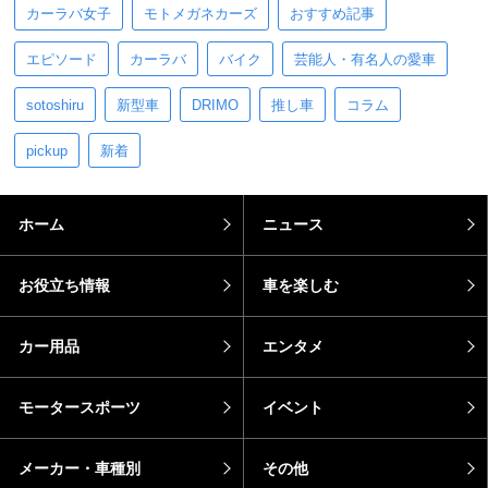
カーラバ女子
モトメガネカーズ
おすすめ記事
エピソード
カーラバ
バイク
芸能人・有名人の愛車
sotoshiru
新型車
DRIMO
推し車
コラム
pickup
新着
ホーム
ニュース
お役立ち情報
車を楽しむ
カー用品
エンタメ
モータースポーツ
イベント
メーカー・車種別
その他