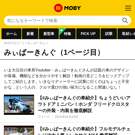
ホーム
新着
新型車
特集
PICK UP
試乗
取材レ
MOBY[モビー]
>
みぃぱーきんぐ
みぃぱーきんぐ（1ページ目）
いま大注目の車系Youtuber・みぃぱーきんぐさんが話題の車のデザイン
や装備、機能などを分かりやすく解説！動画の見どころをピックアップ
してご紹介します。いきなりディーラーに試乗に行くのはちょっと不安
かな…という人の、クルマ選びの強い味方になること間違いなし！
【#みぃぱーきんぐの車紹介】ちょうどいいア
ウトドアミニバン！ホンダ フリードクロスタ
ーの外装・内装を徹底解説
フリード
2022年04月15日
【#みぃぱーきんぐの車紹介】フルモデルチェ