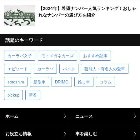
【2024年】希望ナンバー人気ランキング！おしゃ
れなナンバーの選び方を紹介
話題のキーワード
カーラバ女子
モトメガネカーズ
おすすめ記事
エピソード
カーラバ
バイク
芸能人・有名人の愛車
sotoshiru
新型車
DRIMO
推し車
コラム
pickup
新着
ホーム
ニュース
お役立ち情報
車を楽しむ