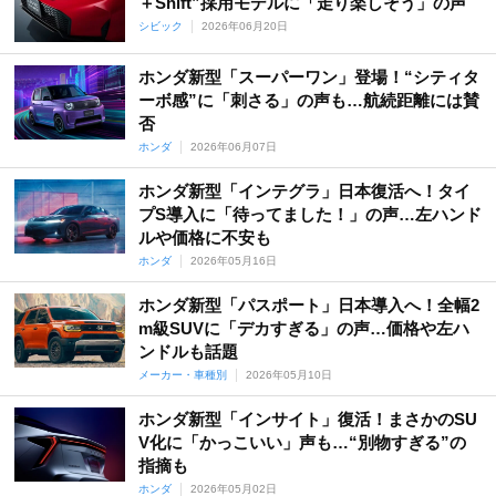
フリード
プレリュード
ライフ
レジェンド
＋Shift”採用モデルに「走り楽しそう」の声
シビック
2026年06月20日
ホンダ新型「スーパーワン」登場！“シティタ
ーボ感”に「刺さる」の声も…航続距離には賛
否
ホンダ
2026年06月07日
ホンダ新型「インテグラ」日本復活へ！タイ
プS導入に「待ってました！」の声…左ハンド
ルや価格に不安も
ホンダ
2026年05月16日
ホンダ新型「パスポート」日本導入へ！全幅2
m級SUVに「デカすぎる」の声…価格や左ハ
ンドルも話題
メーカー・車種別
2026年05月10日
ホンダ新型「インサイト」復活！まさかのSU
V化に「かっこいい」声も…“別物すぎる”の
指摘も
ホンダ
2026年05月02日