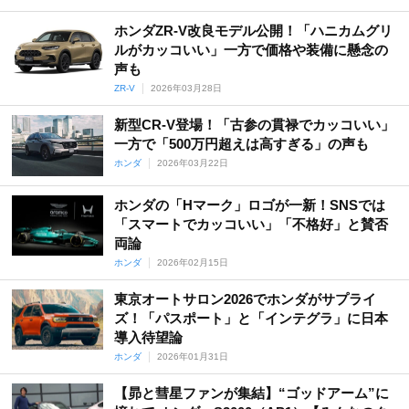
ホンダZR-V改良モデル公開！「ハニカムグリ
ルがカッコいい」一方で価格や装備に懸念の
声も
ZR-V
2026年03月28日
新型CR-V登場！「古参の貫禄でカッコいい」
一方で「500万円超えは高すぎる」の声も
ホンダ
2026年03月22日
ホンダの「Hマーク」ロゴが一新！SNSでは
「スマートでカッコいい」「不格好」と賛否
両論
ホンダ
2026年02月15日
東京オートサロン2026でホンダがサプライ
ズ！「パスポート」と「インテグラ」に日本
導入待望論
ホンダ
2026年01月31日
【昴と彗星ファンが集結】“ゴッドアーム”に