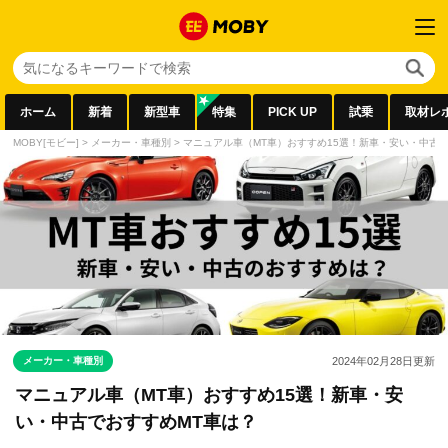
ホーム
新着
新型車
特集
PICK UP
試乗
取材レ
MOBY[モビー]
>
メーカー・車種別
>
マニュアル車（MT車）おすすめ15選！新車・安い・中古で
メーカー・車種別
2024年02月28日
更新
マニュアル車（MT車）おすすめ15選！新車・安
い・中古でおすすめMT車は？